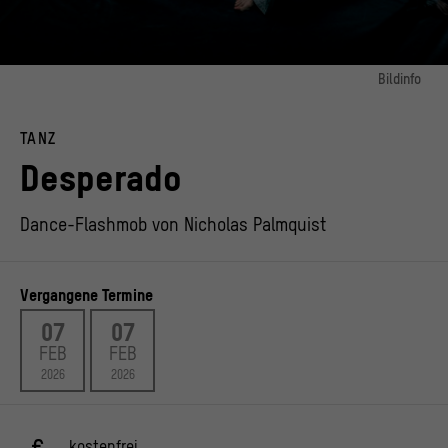
Bildinfo
Bild 1:
Flashmob Desperado Humboldt Forum, Vorschaubild Staatliche Ballettschule
TANZ
Berlin / Biennale Tanzausbildung
© Shutterstock / Master1305
Desperado
Dance-Flashmob von Nicholas Palmquist
Vergangene Termine
07
07
FEB
FEB
2026
2026
kostenfrei