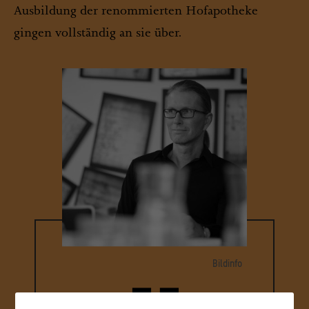
Ausbildung der renommierten Hofapotheke
gingen vollständig an sie über.
Bildinfo
Gorch Pieken
© Humboldt Universität zu Berlin / Foto: Matthias