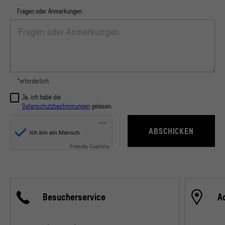
Fragen oder Anmerkungen
*erforderlich
Ja, ich habe die
Datenschutzbestimmungen
gelesen.
ABSCHICKEN
Friendly Captcha
Besucherservice
A