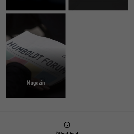
„[Small Talks] Sprachwissenschaft meets Poetry Slam“ mit Bas Böttcher, 2018.
Blick in das Foyer – die große Eingangshall
© SHF / David von Becker
© Stiftung Humboldt Forum im Berliner Schl
Magazin
© SHF / David von Becker
Öffnet bald