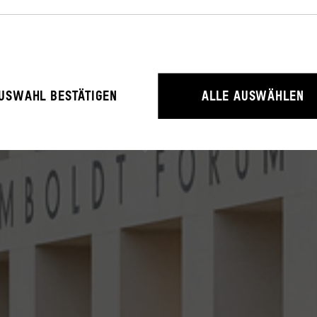
NEWSROOM
Presseinformationen zum Humboldt Forum
rieb der Webseite unbedingt notwendig, weil sie grundlegende Funktio
USWAHL BESTÄTIGEN
ALLE AUSWÄHLEN
litäten ermöglichen.
rstehen, wie User mit unserer Webseite interagieren, indem Informati
erden.
ressum