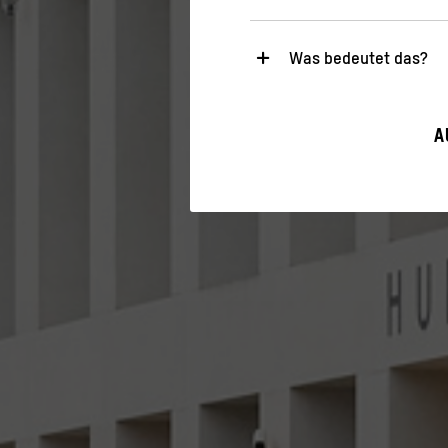
Was bedeutet das?
Notwendig
Diese Cookies sind für den Bet
A
sicherheitsrelevante Funktiona
Statistik
Diese Cookies helfen uns zu ve
gesammelt und ausgewertet w
>
Datenschutzerklärung
>
Imp