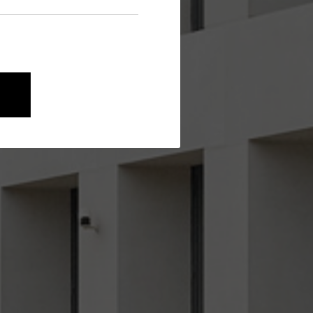
nen wie die Navigation und
onen über ihr Verhalten anonym