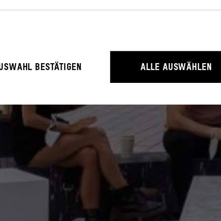
rieb der Webseite unbedingt notwendig, weil sie grundlegende Funktio
USWAHL BESTÄTIGEN
ALLE AUSWÄHLEN
litäten ermöglichen.
rstehen, wie User mit unserer Webseite interagieren, indem Informati
erden.
ressum