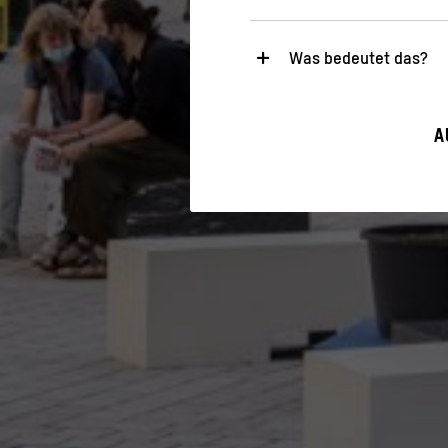
Was bedeutet das?
Notwendig
Diese Cookies sind für den Bet
A
sicherheitsrelevante Funktiona
Statistik
Diese Cookies helfen uns zu ve
gesammelt und ausgewertet w
>
Datenschutzerklärung
>
Imp