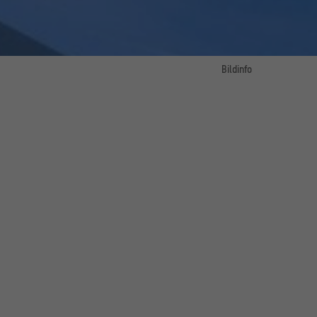
Bildinfo
Der Schlüterhof im Humboldt Forum
umboldt Forum im Berliner Schloss/ Foto: Frank Sperling