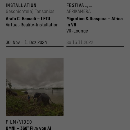
Still aus der VR-Installation "LETU"
Filmfestival Afrikamera im Humboldt Forum i
INSTALLATION
FESTIVAL,
© Arafa Hamadi
Besucher*innen sehen VR-Produktionen sowi
VIDEOINSTALLATION
Geschichte(n) Tansanias
AFRIKAMERA
© Stiftung Humboldt Forum im Berliner Schl
Arafa C. Hamadi – LETU
Migration & Diaspora – Africa
Virtual-Reality-Installation
in VR
VR-Lounge
30. Nov – 1. Dez 2024
So 13.11.2022
Filmstill aus Ai Weiweis VR-Film "Omni" (2019)
FILM/VIDEO
© Ai Weiwei / produced by Acute Art
OMNI – 360° Film von Ai