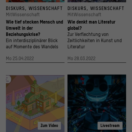
Bild von einem ESA Sentinel-Satelliten; Falschfarb-Satellitenbild einer Auenlandschaf
Mauer der Casa di Giulietta, Verona
DISKURS, WISSENSCHAFT
DISKURS, WISSENSCHAFT
© ESA Sentinel / Katja Kowalski
© Bildinfo: Lorenzo Gaudenzi, CC BY-SA 4.0
MitWissenschaft
MitWissenschaft
Wie tief stecken Mensch und
Wie denkt man Literatur
Umwelt in der
global?
Beziehungskrise?
Zur Verflechtung von
Ein interdisziplinärer Blick
Zeitlichkeiten in Kunst und
auf Momente des Wandels
Literatur
Mo 25.04.2022
Mo 28.03.2022
Zum Video
Livestream