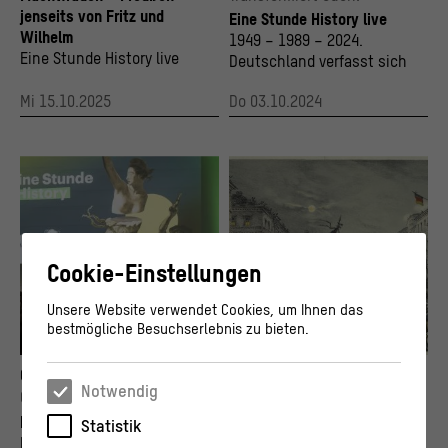
jenseits von Fritz und
Eine Stunde History live
Wilhelm
1949 – 1989 – 2024.
Eine Stunde History live
Deutschland verfasst sich
Mi 15.10.2025
Do 03.10.2024
Cookie-Einstellungen
Unsere Website verwendet Cookies, um Ihnen das
bestmögliche Besuchserlebnis zu bieten.
DE
"Auf den Barrikaden – Die Revolution 1848 in Berlin", Eine Stunde History live in Ko
Barrikadenkämpfe in der Breiten Straße in 
GESPRÄCH
DISKURS
© Stiftung Humboldt Forum im Berliner Schloss/ Foto: Stefanie Loos
© bpk / Kunstbibliothek, SMB / Knud Peters
Notwendig
Ohne Ende Palast
Berliner Wochenende für die
Demokratie
Eine Stunde History live
Statistik
Bilder, die lügen – Wie wir
Eine Stunde History live