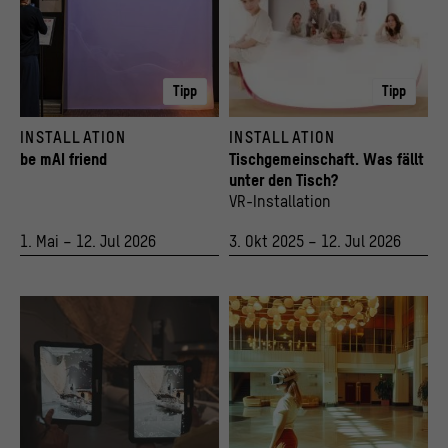
Tipp
Tipp
AFFEKTATOR 3000 in der Ausstellung "Beziehungsweise Familie"
Ansicht in der VR-Installation
INSTALLATION
INSTALLATION
© Stiftung Humboldt Forum im Berliner Schloss, Foto: Stefanie Loos
© Stiftung Humboldt Forum im Berliner Sch
be mAI friend
Tischgemeinschaft. Was fällt
unter den Tisch?
VR-Installation
1. Mai – 12. Jul 2026
3. Okt 2025 – 12. Jul 2026