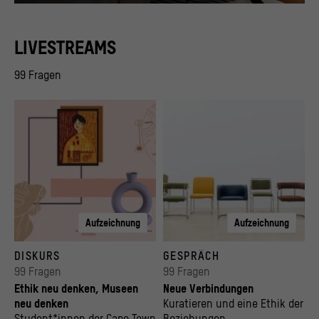
© Stiftung Humboldt Forum im Berliner Schloss / Giuliani | von Giese, Foto: Andreas Kö
LIVESTREAMS
99 Fragen
Aufzeichnung
Aufzeichnung
New Ethics, New Museums
© Stiftung Humboldt Forum im Berliner Schl
DISKURS
GESPRÄCH
© Collage for the workshop „New Ethics, New Museums“. Copyright: Samie Blasingam
99 Fragen
99 Fragen
Ethik neu denken, Museen
Neue Verbindungen
neu denken
Kuratieren und eine Ethik der
Student*innen der Cape Town
Beziehungen