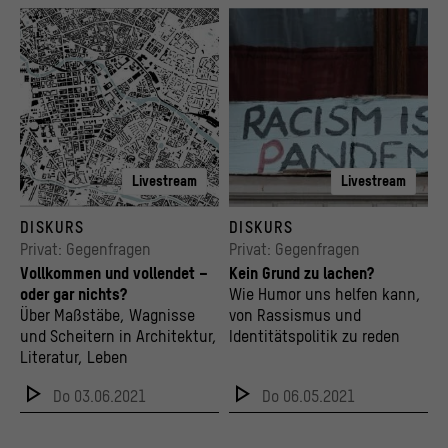
Livestream
Livestream
Berlin um 2019. Ausschnitt aus dem Schwarzplan der Innenstadt, Maßstab: 1:5000
© Ehimetalor Akhere Unuabona / Unsplash
DISKURS
DISKURS
© Senatsverwaltung für Stadtentwicklung und Wohnen Berlin
Privat: Gegenfragen
Privat: Gegenfragen
Vollkommen und vollendet –
Kein Grund zu lachen?
oder gar nichts?
Wie Humor uns helfen kann,
Über Maßstäbe, Wagnisse
von Rassismus und
und Scheitern in Architektur,
Identitätspolitik zu reden
Literatur, Leben
Do 03.06.2021
Do 06.05.2021