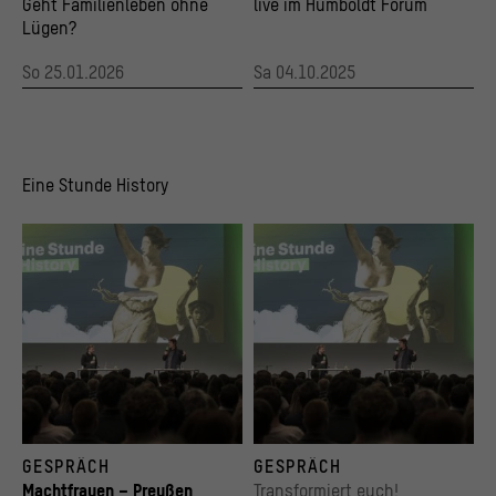
Geht Familienleben ohne
live im Humboldt Forum
Lügen?
So 25.01.2026
Sa 04.10.2025
Eine Stunde History
"Eine Stunde History live" zum Thema "Auf den Barrikaden – Die Revolution 1848 in B
"Auf den Barrikaden – Die Revolution 1848 i
GESPRÄCH
GESPRÄCH
© Stiftung Humboldt Forum im Berliner Schloss/ Foto: Stefanie Loos
© Stiftung Humboldt Forum im Berliner Schl
Machtfrauen – Preußen
Transformiert euch!