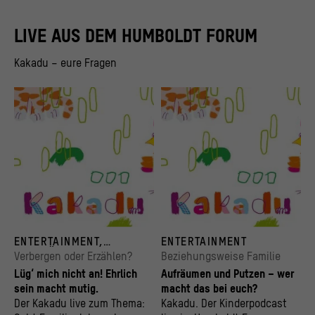
LIVE AUS DEM HUMBOLDT FORUM
Kakadu – eure Fragen
Logo der Sendung Kakadu bei Deutschlandfunk Kultur
Logo der Sendung Kakadu bei Deutschlandfu
ENTERTAINMENT,
ENTERTAINMENT
© Deutschlandfunk Kultur
© Deutschlandfunk Kultur
GESPRÄCH
Verbergen oder Erzählen?
Beziehungsweise Familie
Lüg‘ mich nicht an! Ehrlich
Aufräumen und Putzen – wer
sein macht mutig.
macht das bei euch?
Der Kakadu live zum Thema:
Kakadu. Der Kinderpodcast