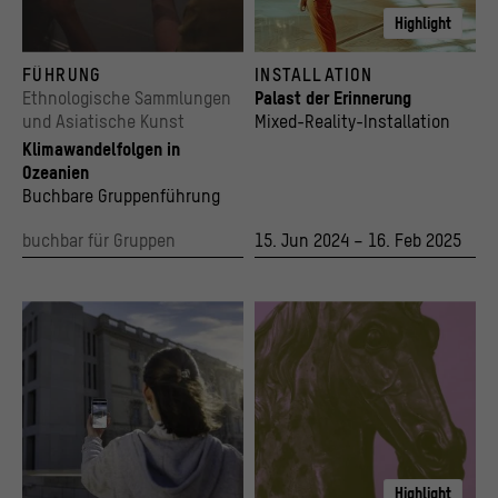
Highlight
© Staatliche Museen zu Berlin, Humboldt Forum / Petra Kübert
Bild von Besucher*innen mit VR-Brille in Akt
FÜHRUNG
INSTALLATION
© Stiftung Humboldt Forum im Berliner Schlo
Ethnologische Sammlungen
Palast der Erinnerung
und Asiatische Kunst
Mixed-Reality-Installation
Klimawandelfolgen in
Ozeanien
Buchbare Gruppenführung
buchbar für Gruppen
15. Jun 2024 – 16. Feb 2025
Highlight