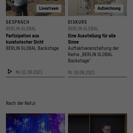
Livestream
Aufzeichnung
Dreharbeiten für den Film “Glaube”, der im im Raum “Freiraum” von BERLIN GLOBAL zu 
Raum „Verflechtung“ in der Berlin Ausstell
GESPRÄCH
DISKURS
© Idil Efe
© Tape That / Kulturprojekte Berlin und St
BERLIN GLOBAL
BERLIN GLOBAL
Partizipation aus
Eine Ausstellung für alle
kuratorischer Sicht
Sinne
BERLIN GLOBAL Backstage
Auftaktveranstaltung der
Reihe „BERLIN GLOBAL
Backstage“
Mi 01.09.2021
Mi 18.08.2021
Nach der Natur