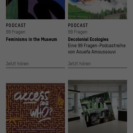
Banner "Feminisms in the Museum" Podcast – 99 Questions
© Elia Diane Fushi Bekene, selflovetribute.
PODCAST
PODCAST
© Diana Ejaita
99 Fragen
99 Fragen
Feminisms in the Museum
Decolonial Ecologies
Eine 99 Fragen-Podcastreihe
von Aouefa Amoussouvi
Jetzt hören
Jetzt hören