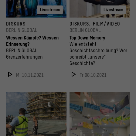
Livestream
Livestream
Performance des polnischen, queer-feministischen Kollektivs Dziewuchy am Brandenb
Film-Still aus der Videoarbeit "Top Down Me
DISKURS
DISKURS, FILM/VIDEO
© Dziewuchy Berlin
© Daniel Theiler
BERLIN GLOBAL
BERLIN GLOBAL
Wessen Kämpfe? Wessen
Top Down Memory
Erinnerung?
Wie entsteht
BERLIN GLOBAL
Geschichtsschreibung? Wer
Grenzerfahrungen
schreibt „unsere“
Geschichte?
Mi 10.11.2021
Fr 08.10.2021