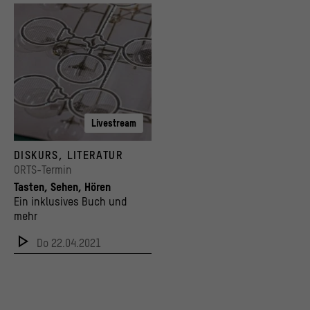
Livestream
Im Tastbuch finden sich spannende Details in Taktildruck.
DISKURS, LITERATUR
© Stiftung Humboldt Forum im Berliner Schloss / inkl. Design GmbH / Foto: Andreas K
ORTS-Termin
Tasten, Sehen, Hören
Ein inklusives Buch und
mehr
Do 22.04.2021