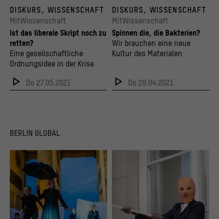
© Vanessa Alessi
Gefalteter E. coli-Biofilm, der Zellulose herst
DISKURS, WISSENSCHAFT
DISKURS, WISSENSCHAFT
© Diego Serra; Regine Hengge/ adapted by N
MitWissenschaft
MitWissenschaft
Ist das liberale Skript noch zu
Spinnen die, die Bakterien?
retten?
Wir brauchen eine neue
Eine gesellschaftliche
Kultur des Materialen
Ordnungsidee in der Krise
Do 27.05.2021
Do 29.04.2021
BERLIN GLOBAL