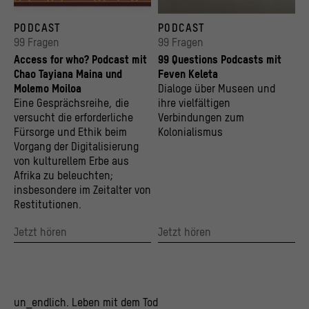
© „Access for Who“, Open Restitution Africa (2022)
© Stiftung Humboldt Forum im Berliner Schlo
PODCAST
PODCAST
99 Fragen
99 Fragen
Access for who? Podcast mit
99 Questions Podcasts mit
Chao Tayiana Maina und
Feven Keleta
Molemo Moiloa
Dialoge über Museen und
Eine Gesprächsreihe, die
ihre vielfältigen
versucht die erforderliche
Verbindungen zum
Fürsorge und Ethik beim
Kolonialismus
Vorgang der Digitalisierung
von kulturellem Erbe aus
Afrika zu beleuchten;
insbesondere im Zeitalter von
Restitutionen.
Jetzt hören
Jetzt hören
un_endlich. Leben mit dem Tod