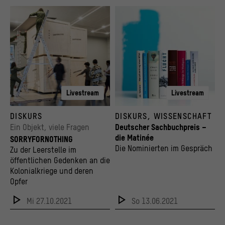
Livestream
Livestream
Das Kunstwerk SORRYFORNOTHING im Aufbau
Die Nominierten für den Deutschen Sachbuc
DISKURS
DISKURS, WISSENSCHAFT
© Kulturprojekte Berlin und Stadtmuseum Berlin | Foto: Louisa M. Summer
© vntr.media
Ein Objekt, viele Fragen
Deutscher Sachbuchpreis –
die Matinée
SORRYFORNOTHING
Die Nominierten im Gespräch
Zu der Leerstelle im
öffentlichen Gedenken an die
Kolonialkriege und deren
Opfer
Mi 27.10.2021
So 13.06.2021