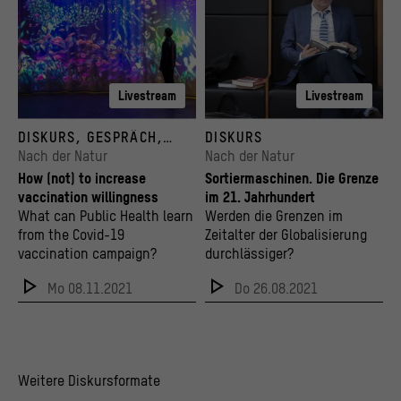
Livestream
Livestream
Installation "Fischschwarm" im Humboldt Labor
Steffen Mau, Teilnehmer „Sortiermaschinen“
DISKURS, GESPRÄCH,
DISKURS
© Inside Outside, Petra Blaisse / schnellebuntebilder / Humboldt-Universität / Stiftu
© HU / Matthias Heyde
WISSENSCHAFT
Nach der Natur
Nach der Natur
How (not) to increase
Sortiermaschinen. Die Grenze
vaccination willingness
im 21. Jahrhundert
What can Public Health learn
Werden die Grenzen im
from the Covid-19
Zeitalter der Globalisierung
vaccination campaign?
durchlässiger?
Mo 08.11.2021
Do 26.08.2021
Weitere Diskursformate