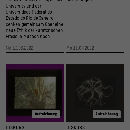
University und der
Universidade Federal do
Estado do Rio de Janeiro
denken gemeinsam über eine
neue Ethik der kuratorischen
Praxis in Museen nach
Mo 13.06.2022
Mo 11.04.2022
Aufzeichnung
Aufzeichnung
Collage unter Verwendung von: Robert Lohmeyer 1908, Fruchtstaude. Blüte der Ölpalme
Collage unter Verwendung von: Otto Ehrhardt 
DISKURS
DISKURS
© Ethnologisches Museum, Staatliche Museen zu Berlin
© Fotografie: Staatliche Museen zu Berlin /