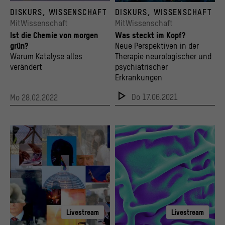
Greenopolis
© NeuroCure / Jannis Keil
DISKURS, WISSENSCHAFT
DISKURS, WISSENSCHAFT
© Rahel Süßkind Illustration
MitWissenschaft
MitWissenschaft
Ist die Chemie von morgen
Was steckt im Kopf?
grün?
Neue Perspektiven in der
Warum Katalyse alles
Therapie neurologischer und
verändert
psychiatrischer
Erkrankungen
Do 17.06.2021
Mo 28.02.2022
Livestream
Livestream