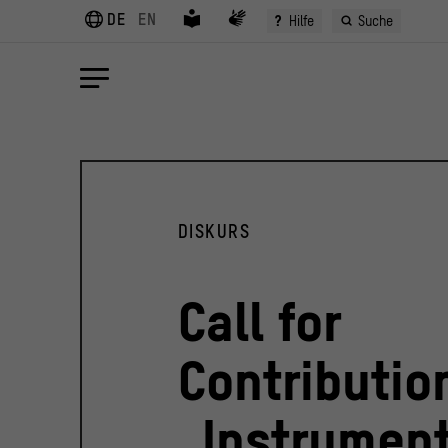
DE
EN
?
Hilfe
Suche
DISKURS
Call for
Contributio
„Instrument