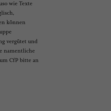
uso wie Texte
lisch,
den können
ruppe
ng vergütet und
e namentliche
zum CfP bitte an