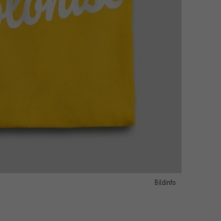
Bildinfo
orum im Berliner Schloss / Oleg Romanko / Shutterstock