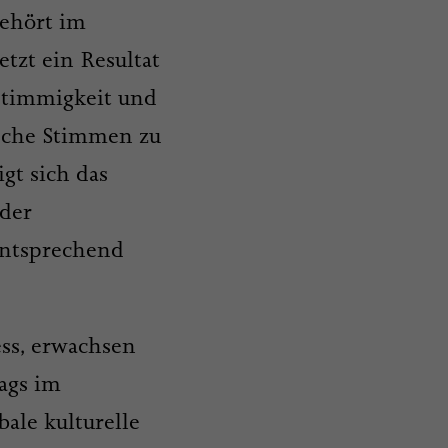
gehört im
tzt ein Resultat
lstimmigkeit und
ische Stimmen zu
gt sich das
 der
entsprechend
ess, erwachsen
ags im
bale kulturelle