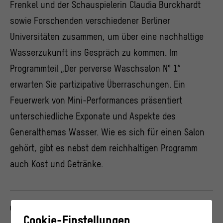
Frenkel und der Schauspielerin Claudia Burckhardt
sowie Forschenden verschiedener Berliner
Universitäten zusammen, um über eine nachhaltige
Wasserzukunft ins Gespräch zu kommen. Im
Programmteil „Der perverse Waschsalon N° 1“
erwarten Sie partizipative Überraschungen. Ein
Feuerwerk von Mini-Performances präsentiert
unterschiedliche Exponate und Aspekte des
Generalthemas Wasser. Wie es sich für einen Salon
gehört, gibt es nebst dem reichhaltigen Programm
auch Kost und Getränke.
Claudia Burckhardt
Cookie-Einstellungen