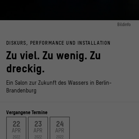
Bildinfo
Bild 1:
Ziv Frenkel
DISKURS, PERFORMANCE UND INSTALLATION
© Andreas Deinert
Zu viel. Zu wenig. Zu
dreckig.
Ein Salon zur Zukunft des Wassers in Berlin-
Brandenburg
Vergangene Termine
22
23
24
APR
APR
APR
2022
2022
2022