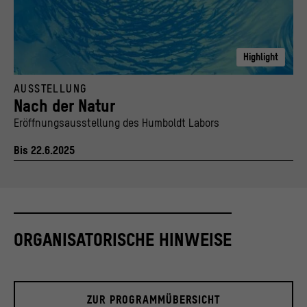
Highlight
Humboldt Labor Webteaser hoch 1780x3040px, Nach der Natur
AUSSTELLUNG
© Stiftung Humboldt Forum im Berliner Schloss, Fotos: iStockphoto / armiblue; solars
Nach der Natur
Eröffnungsausstellung des Humboldt Labors
Bis 22.6.2025
ORGANISATORISCHE HINWEISE
ZUR PROGRAMMÜBERSICHT