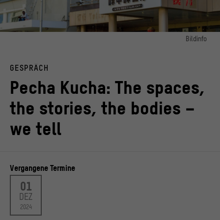
Bildinfo
Bild 1:
Fotoserie "Architektur - Segregierte Stadt" / Dar Foto Festival
GESPRÄCH
© Natalia Eric Msungu
Pecha Kucha: The spaces,
the stories, the bodies –
we tell
Vergangene Termine
01
DEZ
2024