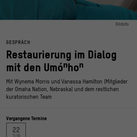
Bildinfo
Bild 1:
Restaurierung einer beschädigten Zeremonialpfeife aus der Francis La Flesche
GESPRÄCH
Sammlung
© Michael Berger
Restaurierung im Dialog
mit den Umóⁿhoⁿ
Mit Wynema Morris und Vanessa Hamilton (Mitglieder
der Omaha Nation, Nebraska) und dem restlichen
kuratorischen Team
Vergangene Termine
22
JUN