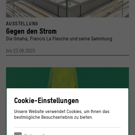
Ansicht der temporären Ausstellung "Gegen den Strom. Die Omaha, Francis La Flesch
AUSSTELLUNG
© Staatliche Museen zu Berlin, Ethnologisches Museum / Stiftung Humboldt Forum im B
Gegen den Strom
Die Omaha, Francis La Flesche und seine Sammlung
bis 23.06.2025
Cookie-Einstellungen
Unsere Website verwendet Cookies, um Ihnen das
bestmögliche Besuchserlebnis zu bieten.