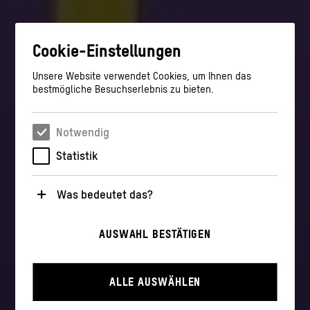
Cookie-Einstellungen
Unsere Website verwendet Cookies, um Ihnen das
bestmögliche Besuchserlebnis zu bieten.
Notwendig
Statistik
Was bedeutet das?
Notwendig
AUSWAHL BESTÄTIGEN
Diese Cookies sind für den Betrieb der Webseite
unbedingt notwendig, weil sie grundlegende
Funktionen wie die Navigation und sicherheitsrelevante
Funktionalitäten ermöglichen.
ALLE AUSWÄHLEN
Statistik