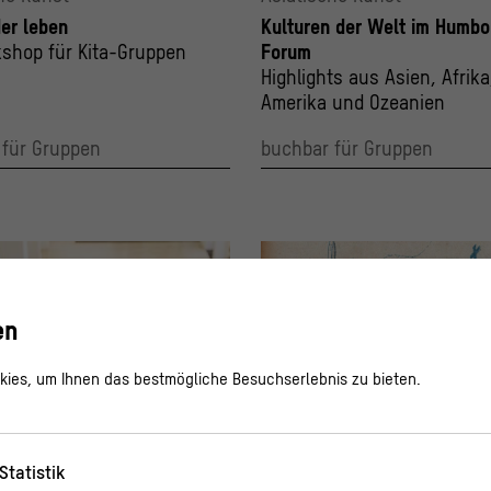
er leben
Kulturen der Welt im Humbo
shop für Kita-Gruppen
Forum
Highlights aus Asien, Afrika
Amerika und Ozeanien
 für Gruppen
buchbar für Gruppen
en
ies, um Ihnen das bestmögliche Besuchserlebnis zu bieten.
Statistik