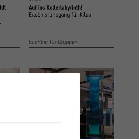
ldt
Auf ins Kellerlabyrinth!
Erlebnisrundgang für Kitas
,
buchbar für Gruppen