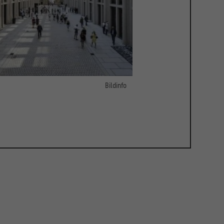
Bildinfo
 mit Besucher*innen im Humboldt Forum
ung Humboldt Forum im Berliner Schloss
/ Foto: Florian Gaertner - photothek.de