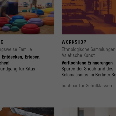
NG
WORKSHOP
ngsweise Familie
Ethnologische Sammlungen
Asiatische Kunst
: Entdecken, Erleben,
chen!
Verflochtene Erinnerungen
rundgang für Kitas
Spuren der Shoah und des
Kolonialismus im Berliner S
und den Ethnologischen
buchbar für Schulklassen
Sammlungen