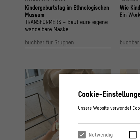
Kindergeburtstag im Ethnologischen
Wie Kind
Museum
Ein Work
TRANSFORMERS – Baut eure eigene
wandelbare Maske
buchbar für Gruppen
buchbar
Cookie-Einstellung
Unsere Website verwendet Cook
Notwendig