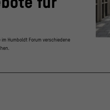
bote für
e im Humboldt Forum verschiedene
hen.
Passage
© Stift