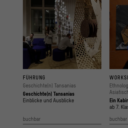
FÜHRUNG
WORKS
Geschichte(n) Tansanias
Ethnolo
Asiatisc
Geschichte(n) Tansanias
Einblicke und Ausblicke
Ein Kabi
ab 7. Kl
buchbar
buchbar