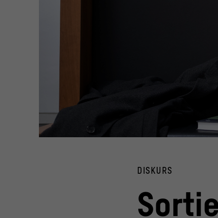
Steffen Mau, Teilnehmer „Sortiermaschinen“
© HU / Matthias Heyde
DISKURS
Sorti