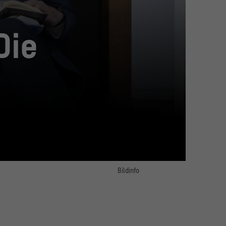
Die
Bildinfo
Steffen Mau, Teilnehmer „Sortiermaschinen“
© HU / Matthias Heyde