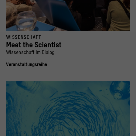
>
Datenschutzerklärung
>
Impressum
Vortrag von Ignacio Farías, Professor für Urbane Anthropologie, während einer "Meet T
WISSENSCHAFT
© Humboldt-Universität zu Berlin, Foto: Philipp Plum
Meet the Scientist
Wissenschaft im Dialog
Veranstaltungsreihe