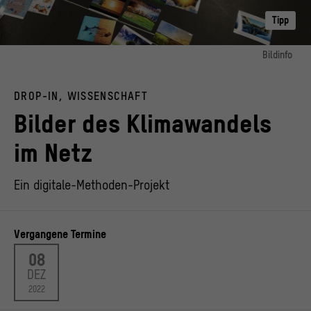
Tipp
Bildinfo
Bild 1:
Sortierte Fotoabzüge der Google-Bildersuche nach Begriffen im Feld vom
DROP-IN, WISSENSCHAFT
Klimawandel, Networked Images of Climate Change, Potsdam, 2020.
© Birgit Schneider
Bilder des Klimawandels
im Netz
Ein digitale-Methoden-Projekt
Vergangene Termine
08
DEZ
2022