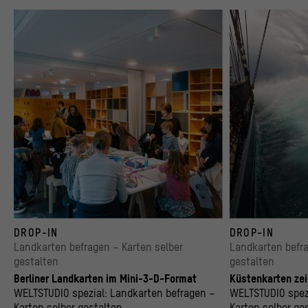
Gemeinsam mit Vermittler*innen und Künstler*innen entstehen Fantasiegebäude im W
Auf hoher See
DROP-IN
DROP-IN
© Stadtmuseum Berlin | Foto: Alexander Rentsch
© Maritiem Museum Ro
Landkarten befragen – Karten selber
Landkarten befra
gestalten
gestalten
Berliner Landkarten im Mini-3-D-Format
Küstenkarten ze
WELTSTUDIO spezial: Landkarten befragen –
WELTSTUDIO spezi
Karten selber gestalten
Karten selber ge