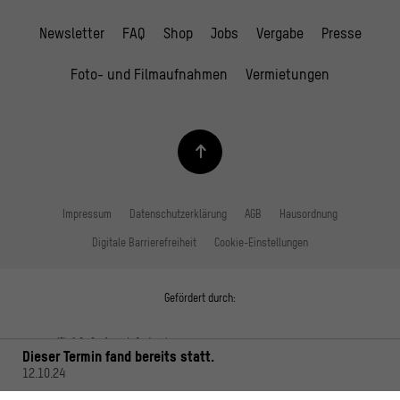
Newsletter
FAQ
Shop
Jobs
Vergabe
Presse
Foto- und Filmaufnahmen
Vermietungen
Impressum
Datenschutzerklärung
AGB
Hausordnung
Digitale Barrierefreiheit
Cookie-Einstellungen
Gefördert durch:
Dieser Termin fand bereits statt.
12.10.24