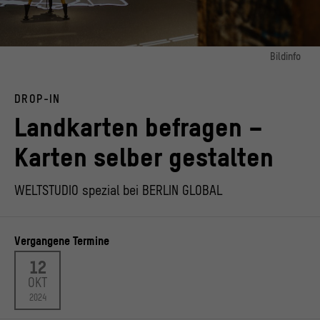
Bildinfo
Bild 1:
Der Raum Grenzen in BERLIN GLOBAL
DROP-IN
© Kulturprojekte Berlin und Stadtmuseum Berlin | Foto: Oana Popa-Costea
Landkarten befragen –
Karten selber gestalten
WELTSTUDIO spezial bei BERLIN GLOBAL
Vergangene Termine
12
OKT
2024