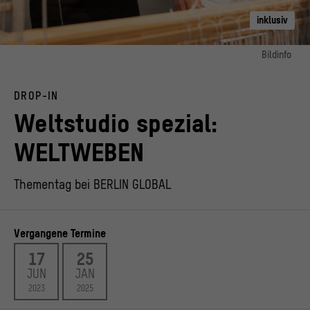
inklusiv
Bildinfo
Bild 1:
Welche Farbe hat dein Geburtsort? Austausch am Fadenkartographen im
DROP-IN
WELTSTUDIO
© Stadtmuseum Berlin, Foto: Phil Dera
Weltstudio spezial:
WELTWEBEN
Thementag bei BERLIN GLOBAL
Vergangene Termine
17
25
JUN
JAN
2023
2025