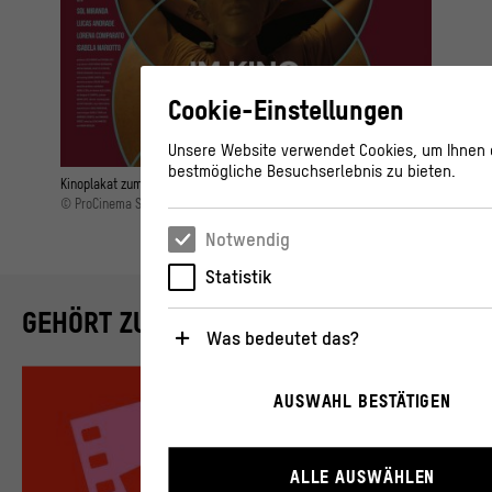
Cookie-Einstellungen
Unsere Website verwendet Cookies, um Ihnen
bestmögliche Besuchserlebnis zu bieten.
Kinoplakat zum Spielfilmdrama "Regra 34" von Julia Murat (2022)
© ProCinema Schweiz
Notwendig
Statistik
GEHÖRT ZU
Was bedeutet das?
Notwendig
AUSWAHL BESTÄTIGEN
Diese Cookies sind für den Betrieb der Websei
unbedingt notwendig, weil sie grundlegende
Funktionen wie die Navigation und sicherheits
Funktionalitäten ermöglichen.
ALLE AUSWÄHLEN