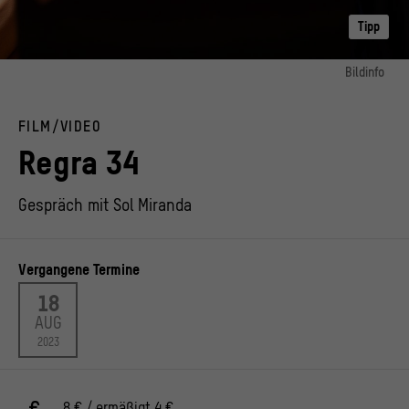
Tipp
Bildinfo
Bild 1:
Filmstill aus dem Spielfilmdrama "Regra 34" von Julia Murat (2022)
FILM/VIDEO
© ProCinema Schweiz
Regra 34
Gespräch mit Sol Miranda
Vergangene Termine
18
AUG
2023
8 € / ermäßigt 4 €