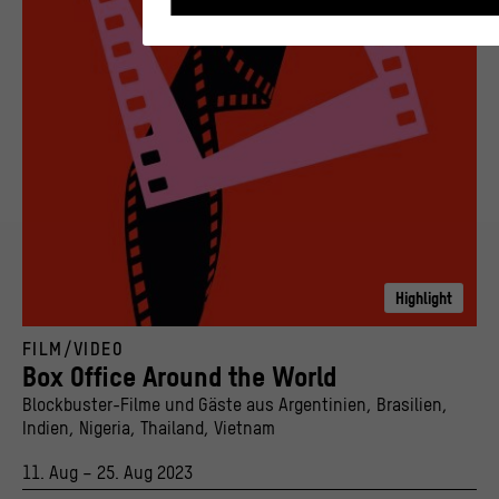
Statistik
Diese Cookies helfen uns zu verstehen, wie Us
unserer Webseite interagieren, indem Informa
über ihr Verhalten anonym gesammelt und
ausgewertet werden.
>
Datenschutzerklärung
>
Impressum
Highlight
© Stiftung Humboldt Forum im Berliner Schloss; iStockphoto / liangpv
FILM/VIDEO
Box Office Around the World
Blockbuster-Filme und Gäste aus Argentinien, Brasilien,
Indien, Nigeria, Thailand, Vietnam
11. Aug – 25. Aug 2023