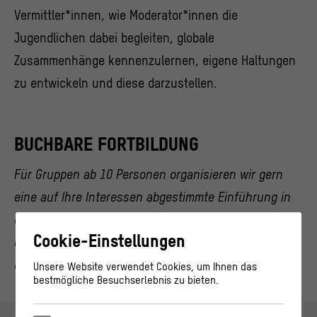
Vermittler*innen, wie Moderator*innen die
Jugendlichen dabei begleiten, globale
Zusammenhänge kennenzulernen, eigene Haltungen
zu entwickeln und diese darzustellen.
BUCHBARE FORTBILDUNG
Für Gruppen ab 10 Personen organisieren wir gern
eine auf Ihre Interessen abgestimmte Einführung in
unser Vermittlungsprogramm. Schreiben Sie hierzu
Cookie-Einstellungen
einfach eine E-Mail an
vermittlung@stadtmuseum.de
,
um weitere Informationen zu erhalten.
Unsere Website verwendet Cookies, um Ihnen das
bestmögliche Besuchserlebnis zu bieten.