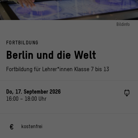
Bildinfo
Bild 1:
Jugendliche probieren das DJ Pult im Raum "Vergnügen" aus
FORTBILDUNG
© Stadtmuseum Berlin, Anne Preussel
Berlin und die Welt
Fortbildung für Lehrer*innen Klasse 7 bis 13
Do, 17. September 2026
16:00
–
18:00
Uhr
kostenfrei