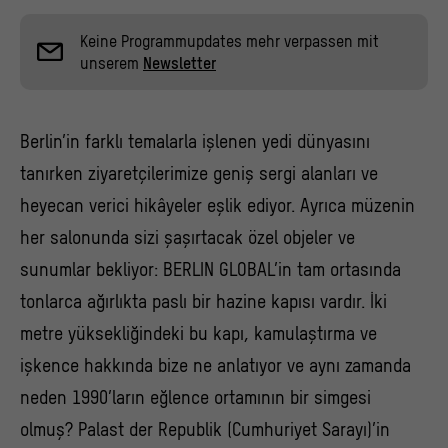
Keine Programmupdates mehr verpassen mit
unserem
Newsletter
Berlin’in farklı temalarla işlenen yedi dünyasını
tanırken ziyaretçilerimize geniş sergi alanları ve
heyecan verici hikâyeler eşlik ediyor. Ayrıca müzenin
her salonunda sizi şaşırtacak özel objeler ve
sunumlar bekliyor: BERLIN GLOBAL’in tam ortasında
tonlarca ağırlıkta paslı bir hazine kapısı vardır. İki
metre yüksekliğindeki bu kapı, kamulaştırma ve
işkence hakkında bize ne anlatıyor ve aynı zamanda
neden 1990’ların eğlence ortamının bir simgesi
olmuş? Palast der Republik (Cumhuriyet Sarayı)’in