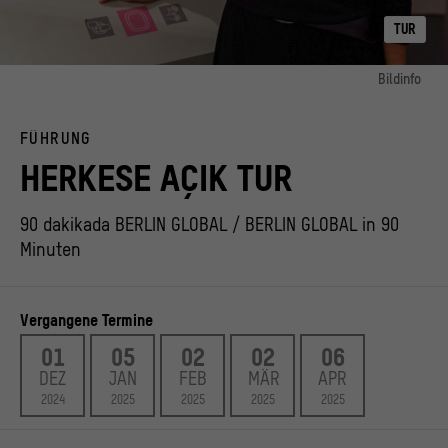
TUR
Bildinfo
Bild 1:
Arkeolog ve sanat tarihçisi Filiz Tütüncü Çağlar BERLİN GLOBAL’de rehberli bir tur
FÜHRUNG
yapıyor // Die Archäologin und Kunsthistorikerin Filiz Tütüncü Çağlar führt durch
BERLIN GLOBAL
HERKESE AÇIK TUR
© Stadtmuseum Berlin | Foto: Romina Becker
90 dakikada BERLIN GLOBAL / BERLIN GLOBAL in 90
Minuten
Vergangene Termine
01
05
02
02
06
DEZ
JAN
FEB
MÄR
APR
2024
2025
2025
2025
2025