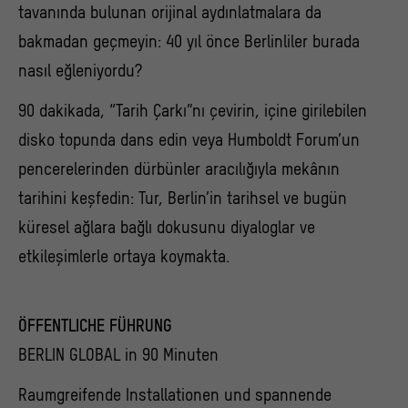
tavanında bulunan orijinal aydınlatmalara da
bakmadan geçmeyin: 40 yıl önce Berlinliler burada
nasıl eğleniyordu?
90 dakikada, “Tarih Çarkı”nı çevirin, içine girilebilen
disko topunda dans edin veya Humboldt Forum’un
pencerelerinden dürbünler aracılığıyla mekânın
tarihini keşfedin: Tur, Berlin’in tarihsel ve bugün
küresel ağlara bağlı dokusunu diyaloglar ve
etkileşimlerle ortaya koymakta.
ÖFFENTLICHE FÜHRUNG
BERLIN GLOBAL in 90 Minuten
Raumgreifende Installationen und spannende