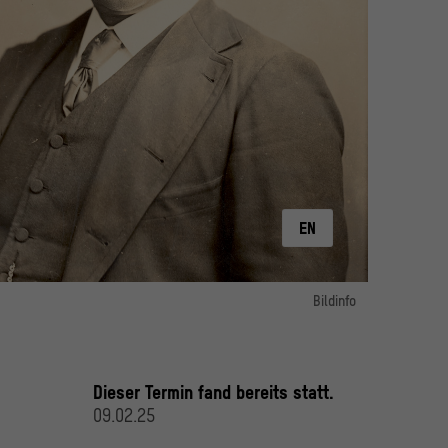
EN
cis La Flesche
Bildinfo
opological Archives, Smithonian Institution, NAA INV 00688600
Bild 1:
Portrait von Francis La Flesche mit Federschmuck
opological Archives, Smithonian Institution, BAE GN 4799
Dieser Termin fand bereits statt.
09.02.25
Bild 2:
Portrait von Francis La Flesche