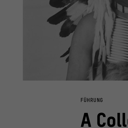
Portrait von Francis La Flesche mit Federschmuck
© National Anthropological Archives, Smithonian Instituti
FÜHRUNG
A Col