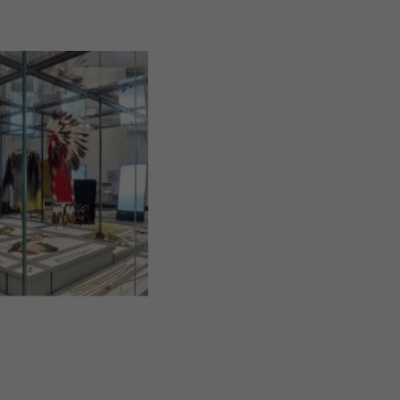
orären Ausstellung "Gegen den Strom. Die Omaha, Francis La Flesche
een zu Berlin, Ethnologisches Museum / Stiftung Humboldt Forum im Be