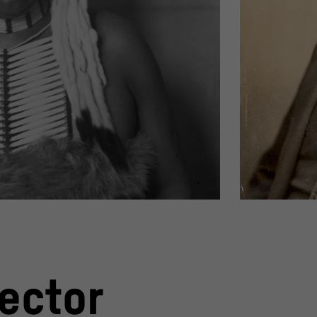
Portrait von Fran
on, BAE GN 4799
© National Anthr
© National Anthr
lector