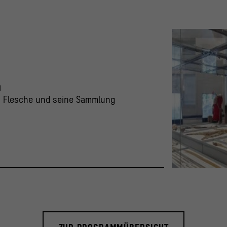
m
a Flesche und seine Sammlung
Ansicht der temp
© Staatliche Mus