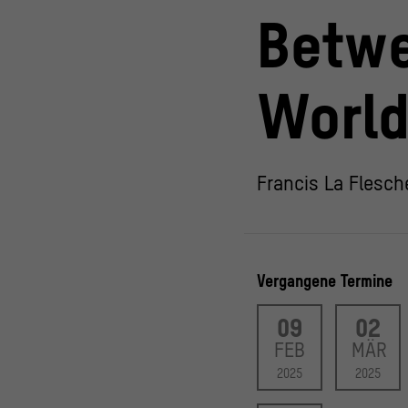
Betw
Worl
Francis La Flesc
Vergangene Termine
09
02
FEB
MÄR
2025
2025