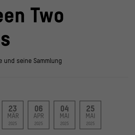
© National Anthropolog
een Two
ds
he und seine Sammlung
23
06
04
25
MÄR
APR
MAI
MAI
2025
2025
2025
2025