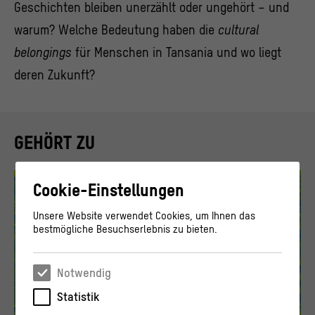
Geschichten bleiben unerzählt oder ungehört – und
warum? Welche Bedeutung haben die
cultural
belongings
für Menschen in Tansania und wo liegt
deren Zukunft?
GEHÖRT ZU
Cookie-Einstellungen
Unsere Website verwendet Cookies, um Ihnen das
bestmögliche Besuchserlebnis zu bieten.
Notwendig
Statistik