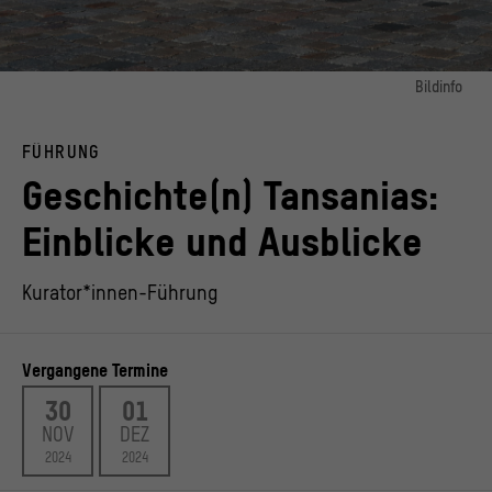
Bildinfo
Bild 1:
Gestaltungselement "Geschichte(n) Tansanias" vor dem Humboldt Forum,
FÜHRUNG
Nahaufnahme
© Studio Gründer Kirfel, Foto: Michael Degener
Geschichte(n) Tansanias:
Einblicke und Ausblicke
Kurator*innen-Führung
Vergangene Termine
30
01
NOV
DEZ
2024
2024