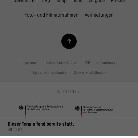
Newsletter
FAQ
Shop
Jobs
Vergabe
Presse
Foto- und Filmaufnahmen
Vermietungen
Impressum
Datenschutzerklärung
AGB
Hausordnung
Digitale Barrierefreiheit
Cookie-Einstellungen
Gefördert durch:
Dieser Termin fand bereits statt.
30.11.24