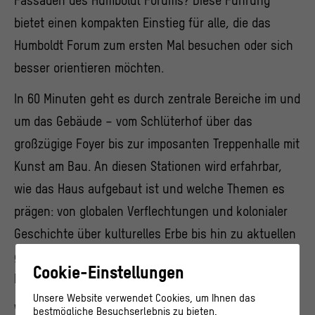
Fassaden des Humboldt Forums? Diese Führung
bietet einen kompakten Einstieg für alle, die das
Humboldt Forum zum ersten Mal besuchen oder sich
besser orientieren möchten.
In 60 Minuten geht es durch zentrale Bereiche im und
um das Gebäude – vom Schlüterhof über das
großzügige Foyer bis zur imposanten Treppenhalle mit
Kunst am Bau. An diesen Stationen wird erfahrbar,
wie das Haus aufgebaut ist und welche Themen es
prägen: von globalen Verflechtungen und kolonialer
Geschichte über kulturelles Erbe bis hin zu aktuellen
gesellschaftlichen Fragen rund um Identität,
Cookie-Einstellungen
Nachhaltigkeit und Verantwortung.
Unsere Website verwendet Cookies, um Ihnen das
Wer danach tiefer eintauchen möchte, kann mit
bestmögliche Besuchserlebnis zu bieten.