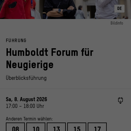
DE
Bildinfo
Bild 1:
Eröffnung der Werkräume für das Fachpublikum. Führung im Schlüterhof
FÜHRUNG
© Stiftung Humboldt Forum im Berliner Schloss / Foto: Frank Sperling
Humboldt Forum für
Neugierige
Überblicksführung
Sa, 8. August 2026
17:00
–
18:00
Uhr
Anderen Termin wählen:
08
10
13
15
17