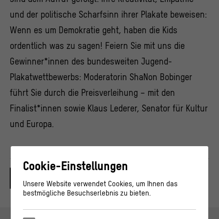
und der politische Scharfsinn ihrer Plakate beweisen:
Wenn es um Demokratie geht, haben die Kids
ordentlich was zu sagen! Feiern Sie mit uns die
Gewinner*innen des bundesweiten Jugend-
Plakatwettbewerbs: Moderatorin ShaNon Bobinger
führt Sie durch die Preisverleihung – mit den
Finalist*innen sowie Klaus Lederer, Senator für Kultur
und Europa.
Cookie-Einstellungen
Unsere Website verwendet Cookies, um Ihnen das
bestmögliche Besuchserlebnis zu bieten.