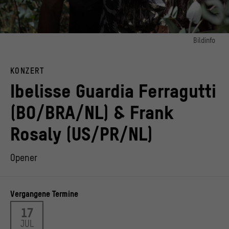
Bildinfo
Bild 1:
Die Musiker*innen Ibelisse Guardia Ferragutti & Frank Rosaly
KONZERT
© GUMO
Ibelisse Guardia Ferragutti
Bild 2:
Ibelisse Guardia Ferragutti & Frank Rosaly
(BO/BRA/NL) & Frank
© Alvaro Gumucio Li
Rosaly (US/PR/NL)
Opener
Vergangene Termine
17
JUL