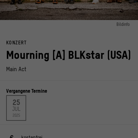
Bildinfo
Bild 1:
Die Band Mourning [A] BLKstar
KONZERT
© Emanuel Wallace
Mourning [A] BLKstar (USA)
Main Act
Vergangene Termine
25
JUL
2025
kostenfrei