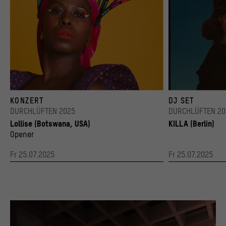
unserer Webseite interagieren, indem Informationen
über ihr Verhalten anonym gesammelt und
ausgewertet werden.
>
Datenschutzerklärung
>
Impressum
Lollise
DJ KILLA
KONZERT
DJ SET
© Tiffany Smith Studio
© Maison C.C.
DURCHLÜFTEN 2025
DURCHLÜFTEN 20
Lollise (Botswana, USA)
KILLA (Berlin)
Opener
Fr 25.07.2025
Fr 25.07.2025