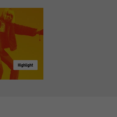
Highlight
KABEAUSHÉ
ldt Forum im Berliner Schloss, Foto: Edwin Maina