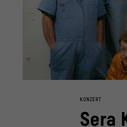
Die Musikerin Sera Kalo und Band / XJAZZ! x DURCHLÜFTEN
© Justine Sina Edinger
KONZERT
Sera K