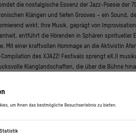
erbindet die nostalgische Essenz der Jazz-Poesie der 7
ronischen Klängen und tiefen Grooves – ein Sound, d
rmierend wirkt. Ihre Musik, geprägt von Improvisation,
ffenheit, entführt die Hörenden in Sphären spirituelle
e. Mit einer kraftvollen Hommage an die Aktivistin Afe
Compilation des XJAZZ! Festivals sprengt eX.II musik
ucksvolle Klanglandschaften, die über die Bühne hin
lo_exii
en
 X XJAZZ!
ies, um Ihnen das bestmögliche Besuchserlebnis zu bieten.
ut sich DURCHLÜFTEN mit dem Berliner XJAZZ! Festival
en ins Rampenlicht zu rücken, die nicht nur auf der 
Statistik
e Akteur*innen einer lebendigen kreativen
Gemeinsch