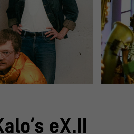
Die Musikerin Ser
© Frankie Casillo
D
alo’s eX.II