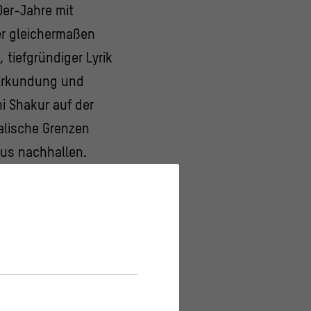
0er-Jahre mit
er gleichermaßen
 tiefgründiger Lyrik
r Erkundung und
ni Shakur auf der
alische Grenzen
aus nachhallen.
 zusammen, um
Bühne stehen,
aft
wirken. In