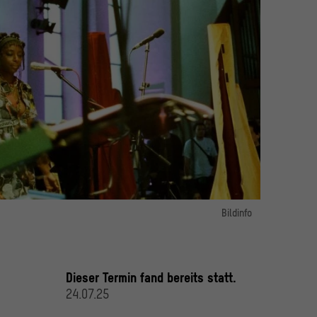
a Kalo
Bildinfo
Bild 1:
ie Musikerin Sera Kalo und Band / XJAZZ! x DURCHLÜFTEN
© Justine Sina Edinger
Dieser Termin fand bereits statt.
24.07.25
Bild 2:
Die Musikerin Sera Kalo