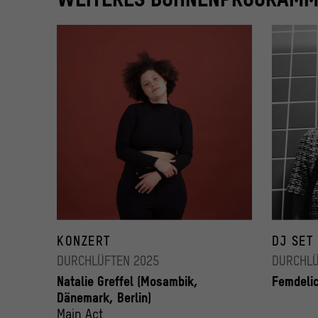
Die Musikerin Natalie Greffel / XJAZZ! x DURCHLÜFTEN am 
Die DJ Fem
© Camila Berrio
KONZERT
© Marizla
DJ SET
DURCHLÜFTEN 2025
DURCHLÜ
Natalie Greffel (Mosambik,
Femdelic
Dänemark, Berlin)
Main Act