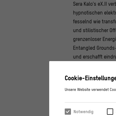
Sera Kalo’s eX.II v
hypnotischen elekt
fesselnd wie transfo
und stilistischer O
grenzenloser Energi
Entangled Grounds-
und erschafft eindr
Instagram:
@seraka
Cookie-Einstellung
DURCHLÜFTEN
Unsere Website verwendet Cook
Am 24. Juli 2025 t
lokale Künstler*inn
Notwendig
sondern als zentral