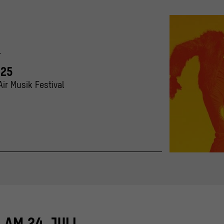
T
025
ir Musik Festival
Keyvisual with 
© Stiftung Humbo
AM 24. JULI