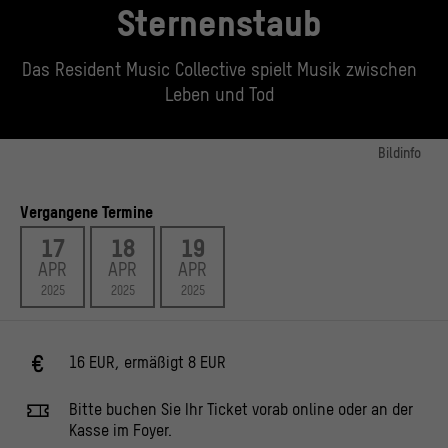
Sternenstaub
Das Resident Music Collective spielt Musik zwischen
Leben und Tod
Bildinfo
© Stiftung Humboldt Forum im Berliner Schloss, Foto: Stefanie Loos
Vergangene Termine
17
18
19
APR
APR
APR
2025
2025
2025
16 EUR, ermäßigt 8 EUR
Bitte buchen Sie Ihr Ticket vorab online oder an der
Kasse im Foyer.