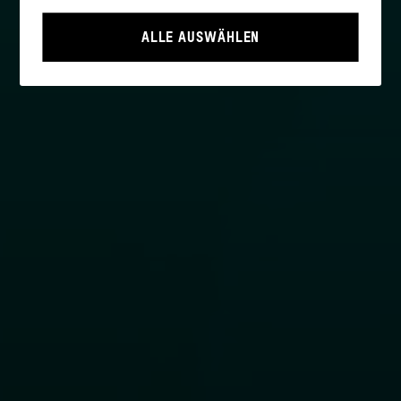
Funktionen wie die Navigation und sicherheitsrelevante
Funktionalitäten ermöglichen.
ALLE AUSWÄHLEN
Statistik
Diese Cookies helfen uns zu verstehen, wie User mit
unserer Webseite interagieren, indem Informationen
über ihr Verhalten anonym gesammelt und
ausgewertet werden.
>
Datenschutzerklärung
>
Impressum