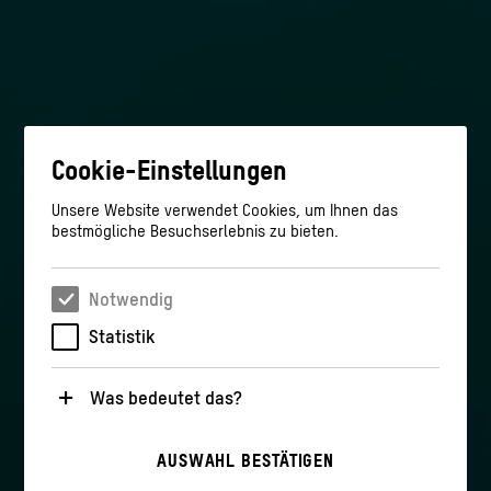
Cookie-Einstellungen
Unsere Website verwendet Cookies, um Ihnen das
bestmögliche Besuchserlebnis zu bieten.
Notwendig
Statistik
Was bedeutet das?
Notwendig
AUSWAHL BESTÄTIGEN
Diese Cookies sind für den Betrieb der Webseite
unbedingt notwendig, weil sie grundlegende