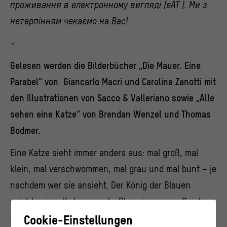
проживання в електронному вигляді (eAT ). Ми з
нетерпінням чекаємо на Вас!
–
Gelesen werden die Bilderbücher „Die Mauer. Eine
Parabel“ von Giancarlo Macri und Carolina Zanotti mit
den Illustrationen von Sacco & Valleriano sowie „Alle
sehen eine Katze“ von Brendan Wenzel und Thomas
Bodmer.
Eine Katze sieht immer anders aus: mal groß, mal
klein, mal verschwommen, mal grau und mal bunt – je
nachdem wer sie ansieht. Der König der Blauen
möchte eigentlich nur mehr Blaue in seinem Reich
sehen. Doch schnell merkt er wie langweilig und doof
Cookie-Einstellungen