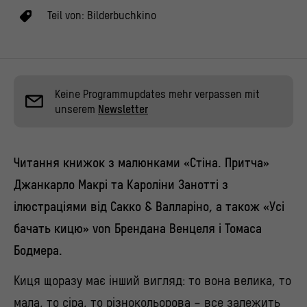
Teil von:
Bilderbuchkino
Keine Programmupdates mehr verpassen mit
unserem
Newsletter
Читання книжок з малюнками «Стіна. Притча»
Джанкарло Макрі та Кароліни Занотті з
ілюстраціями від Сакко & Валларіно, а також «Усі
бачать кицю» von Брендана Венцеля і Томаса
Бодмера.
Киця щоразу має інший вигляд: то вона велика, то
мала, то сіра, то різнокольорова – все залежить