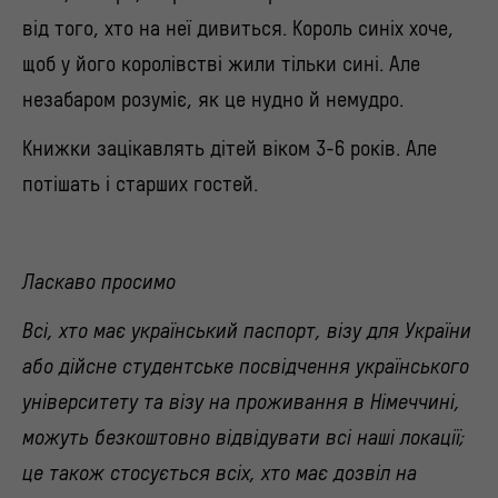
від того, хто на неї дивиться. Король синіх хоче,
щоб у його королівстві жили тільки сині. Але
незабаром розуміє, як це нудно й немудро.
Книжки зацікавлять дітей віком 3-6 років. Але
потішать і старших гостей.
Ласкаво просимо
Всі, хто має український паспорт, візу для України
або дійсне студентське посвідчення українського
університету та візу на проживання в Німеччині,
можуть безкоштовно відвідувати всі наші локації;
це також стосується всіх, хто має дозвіл на