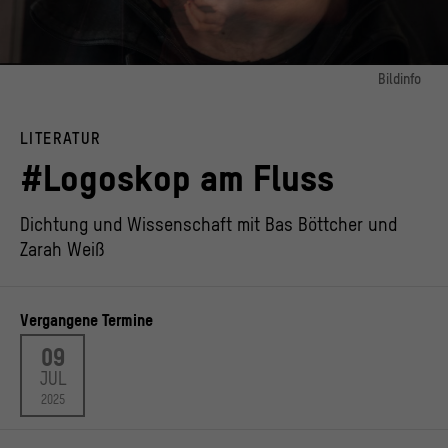
Bildinfo
Bild 1:
Zarah Weiß
LITERATUR
© Foto: privat
#Logoskop am Fluss
Bild 2:
Porträt Bas Böttcher
© Humboldt-Universität zu Berlin / Karsten Klama
Dichtung und Wissenschaft mit Bas Böttcher und
Zarah Weiß
Vergangene Termine
09
JUL
2025