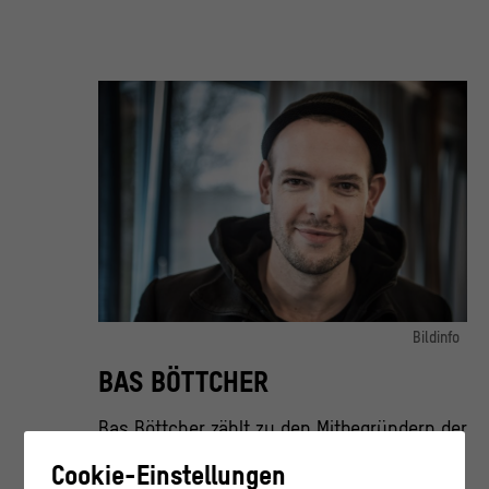
Bildinfo
Porträt Bas Böttcher
BAS BÖTTCHER
© Humboldt-Universität zu Berlin / Karsten Klama
Bas Böttcher zählt zu den Mitbegründern der
deutschsprachigen Spoken-Word-Szene. Er
Cookie-Einstellungen