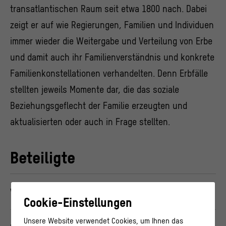
transatlantischen Raum seit etwa 1800 nach. Dabei
zeigt er auf wie Regierungen, Familien und Individuen
immer wieder die Weitergabe und Verteilung von Erbe
und damit auch ihr Familienverständnis und konkrete
Familienkonstellationen verhandelten. Denn Erbfälle
stellten jeweils Momente dar, die das soziale
Beziehungsgeflecht der Familie erzeugten und
aktualisierten oder auch in Frage stellten.
Beteiligte
Vortrag
Cookie-Einstellungen
Unsere Website verwendet Cookies, um Ihnen das