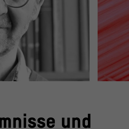
ilie", 04.03.2026
Key Visual Ringv
© Stiftung Humbo
Bert Rebhandl, Ref
mnisse und