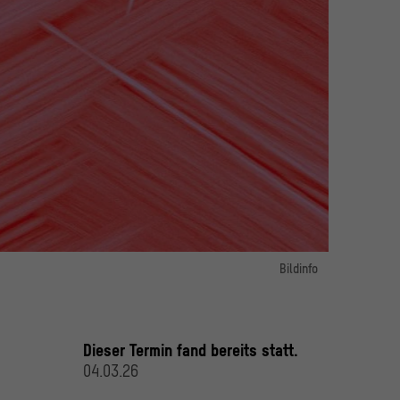
orlesung
Bildinfo
ldt Forum im Berliner Schloss, Foto: Robert Clark / Unsplash
Bild 1:
erent in der Ringvorlesung "Cluster Familie", 04.03.2026
© Peter Zach
Dieser Termin fand bereits statt.
04.03.26
Bild 2:
Key Visual Ringvorlesung