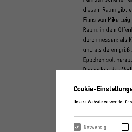
diesem Raum gibt es
Films von Mike Leig
Raum, in dem Offenh
durchmessen: als Ko
und als deren größ
Epochen soll herau
Dynamiken des Verb
Die Vortragsreihe f
Cookie-Einstellung
Forum statt.
Unsere Website verwendet Cook
Programmatische Le
Notwendig