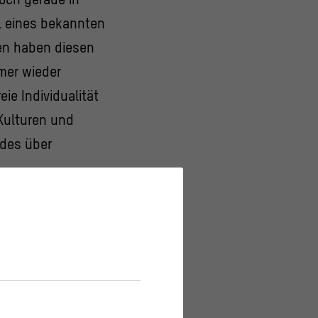
el eines bekannten
hen haben diesen
mer wieder
ie Individualität
Kulturen und
ldes über
erbunds im Humboldt
aura Goldenbaum