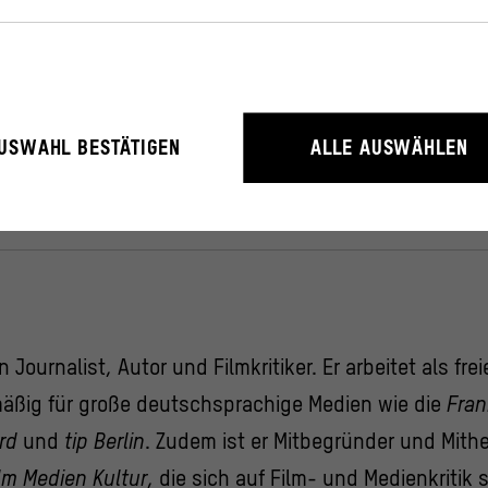
gte
rieb der Webseite unbedingt notwendig, weil sie grundlegende Funktio
USWAHL BESTÄTIGEN
ALLE AUSWÄHLEN
litäten ermöglichen.
rstehen, wie User mit unserer Webseite interagieren, indem Informati
erden.
ressum
 Journalist, Autor und Filmkritiker. Er arbeitet als frei
mäßig für große deutschsprachige Medien wie die
Fran
rd
und
tip Berlin
. Zudem ist er Mitbegründer und Mith
lm Medien Kultur
, die sich auf Film- und Medienkritik s