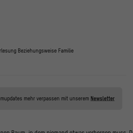
rlesung Beziehungsweise Familie
mmupdates mehr verpassen mit unserem
Newsletter
einen Raum, in dem niemand etwas verbergen muss. D