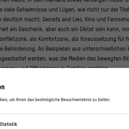
 viele Geheimnisse und Lügen, wie nicht nur der Tit
h deutlich macht: Secrets and Lies. Kino und Fernse
eit ein Geschenk, aber auch ein Diktat sein kann, im
nfliktzone, als Komfortzone, als Voraussetzung für fre
te Behinderung. An Beispielen aus unterschiedlichen 
sgearbeitet werden, was die Medien des bewegten Bi
ergens und Offenbarens in Familien erzählen
indet im Rahmen einer Kooperation des Institutionsv
en
ies, um Ihnen das bestmögliche Besuchserlebnis zu bieten.
itung des institutionsübergreifenden Clusters: Dr. L
Statistik