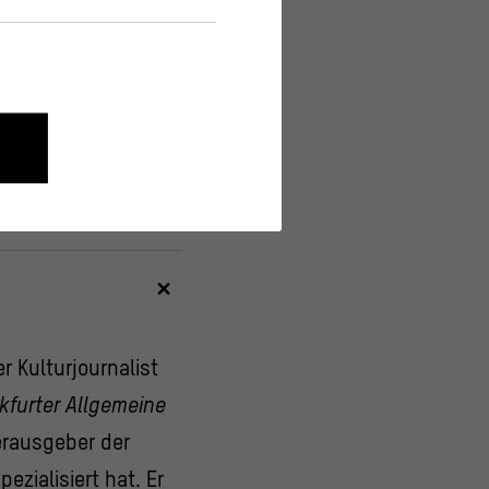
nen wie die Navigation und
onen über ihr Verhalten anonym
er Kulturjournalist
kfurter Allgemeine
erausgeber der
pezialisiert hat. Er