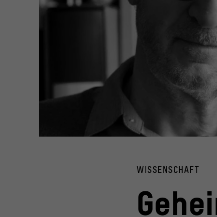
Bert Rebhandl, Referent in der Ringvorlesung "Cluster Fam
© Peter Zach
WISSENSCHAFT
Gehei