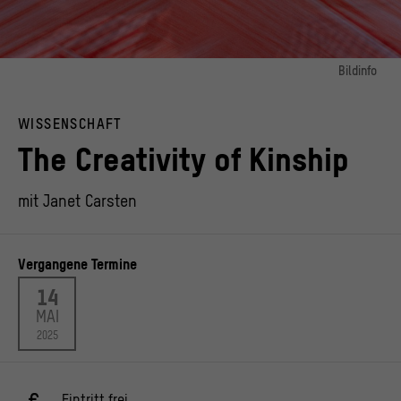
Bildinfo
Bild 1:
© Janet Carsten
WISSENSCHAFT
Bild 2:
The Creativity of Kinship
Key Visual Ringvorlesung
© Stiftung Humboldt Forum im Berliner Schloss, Foto: Robert Clark / Unsplash
mit Janet Carsten
Vergangene Termine
14
MAI
2025
Eintritt frei