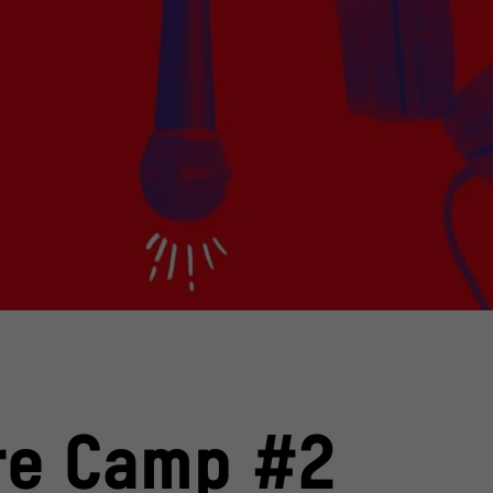
ockphoto / goir; Liudmila Chernetska; jes2ufoto
© Stiftung Humboldt Forum im Berliner Schloss, F
re Camp #2