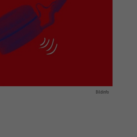
Bildinfo
Bild 1:
otos: iStockphoto / goir; Liudmila Chernetska; jes2ufoto