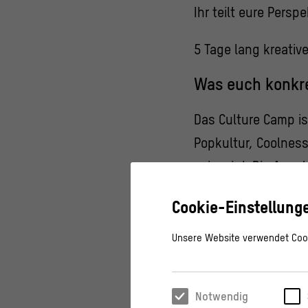
Ihr teilt eure Pers
5 Tage lang kreati
Was euch konkre
Das Culture Camp i
Popkultur, Coolnes
sein wird. Die Auss
da wir sie nicht oh
Cookie-Einstellung
Im Culture Camp be
Unsere Website verwendet Cook
in einen kreativen 
Ausstellungsprojekt 
Notwendig