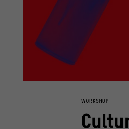
© Stiftung Humboldt Forum im Berliner Schloss, Fotos: iSt
WORKSHOP
Cultu