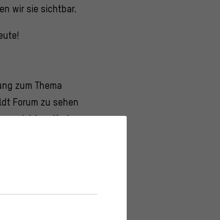
n wir sie sichtbar.
eute!
llung zum Thema
oldt Forum zu sehen
hren richten. Und
zuwirken.
deren Jugendlichen
in großes