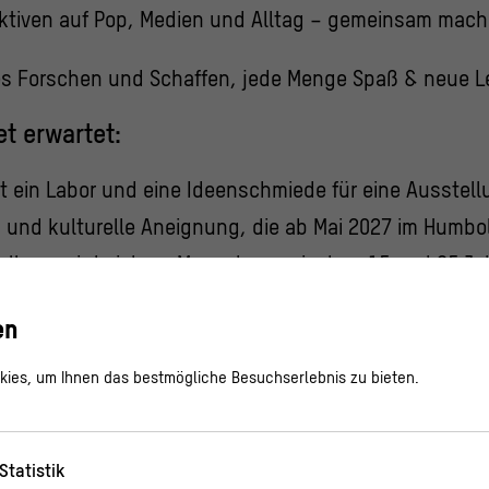
pektiven auf Pop, Medien und Alltag – gemeinsam mache
ves Forschen und Schaffen, jede Menge Spaß & neue L
t erwartet:
st ein Labor und eine Ideenschmiede für eine Ausste
s und kulturelle Aneignung, die ab Mai 2027 im Humb
tellung wird sich an Menschen zwischen 15 und 25 Ja
ne euch machen wollen, seid ihr eingeladen, aktiv mit
en
gebt ihr euch gemeinsam mit Künstler*innen und an
ies, um Ihnen das bestmögliche Besuchserlebnis zu bieten.
Prozess, entwickelt Ideen und gestaltet Beiträge für e
mitten in Berlin.
Statistik