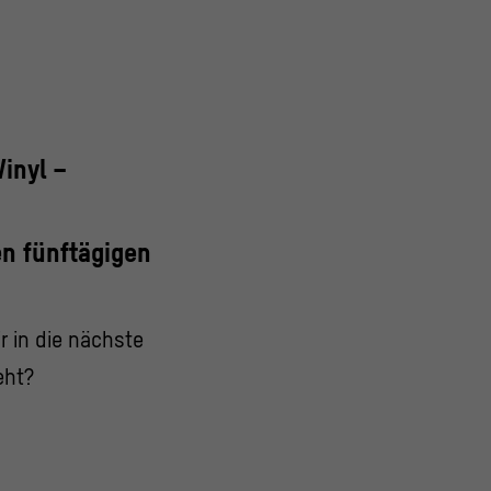
Vinyl –
en fünftägigen
r in die nächste
eht?