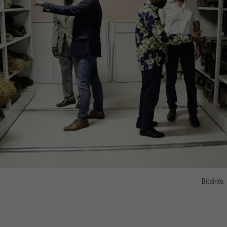
Bildinfo
Im Depot des Museu Nacional de Antropologia in Luanda, Angola
Museumsleiter Álvaro Jorge zeigt Ziva Domingos, Hermann Parzinger und Norbert Spitz
sie Sammlung seines Hauses.
© Stefan Müchler