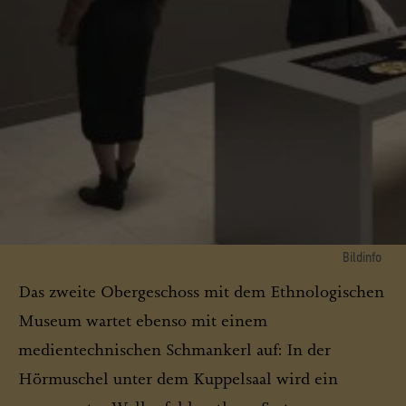
Bildinfo
Blick in das Kabinett des Skulpturensaals, Entwurf, Stand Juni 2014
Das zweite Obergeschoss mit dem Ethnologischen
© SHF / Ausstellungsgestaltung: Ralph Appelbaum Associates / malsyteufel
Museum wartet ebenso mit einem
medientechnischen Schmankerl auf: In der
Hörmuschel unter dem Kuppelsaal wird ein