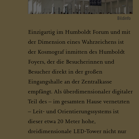
Bildinfo
Visualisierung: Blick in das Foyer bei Tag
Einzigartig im Humboldt Forum und mit
© SHF / Architekt: Franco Stella mit FS HUF PG
der Dimension eines Wahrzeichens ist
der Kosmograf inmitten des Humboldt
Foyers, der die Besucherinnen und
Besucher direkt in der großen
Eingangshalle an der Zentralkasse
empfängt. Als überdimensionaler digitaler
Teil des – im gesamten Hause vernetzten
– Leit- und Orientierungssystems ist
dieser etwa 20 Meter hohe,
dreidimensionale LED-Tower nicht nur