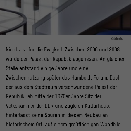
Bildinfo
Tim Trantenroth, Ohne Titel, Kunst am Bau im Humboldt Forum
Nichts ist für die Ewigkeit: Zwischen 2006 und 2008
© Tim Trantenroth, Ohne Titel, 2020 / Stiftung Humboldt Forum im Berliner
wurde der Palast der Republik abgerissen. An gleicher
Schloss, Foto: Alexander Schippel
Stelle entstand einige Jahre und eine
Zwischennutzung später das Humboldt Forum. Doch
der aus dem Stadtraum verschwundene Palast der
Republik, ab Mitte der 1970er Jahre Sitz der
Volkskammer der DDR und zugleich Kulturhaus,
hinterlässt seine Spuren in diesem Neubau an
historischem Ort: auf einem großflächigen Wandbild