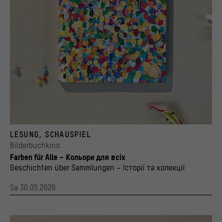
Cover zum Bilderbuch "Die Mauer. Eine Parabel" von Giancarlo Macri und Carolina Zanotti
LESUNG, SCHAUSPIEL
© 360 Grad Verlag / Stiftung Humboldt Forum im Berliner Schloss, Foto: Andreas König
Bilderbuchkino
Farben für Alle – Кольори для всіх
Geschichten über Sammlungen – Історії та колекції
Sa 30.05.2026