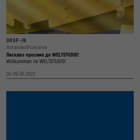
Das WELTSTUDIO bei BERLIN GLOBAL lädt herzlich zu einem gemütlichen Tag mit Spiele
DROP-IN
© Stiftung Stadtmuseum Berlin / Alexander Schippel
#standwithukraine
Ласкаво просимо до WELTSTUDIO!
Willkommen im WELTSTUDIO!
Do 09.06.2022