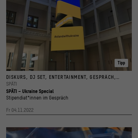
Tipp
© Stiftung Humboldt Forum im Berliner Schloss / VideoMagusFX / Foto: Katharina Bar
DISKURS, DJ SET, ENTERTAINMENT, GESPRÄCH,
LITERATUR, PERFORMANCE
SPÄTI
SPÄTI – Ukraine Special
Stipendiat*innen im Gespräch
Fr 04.11.2022