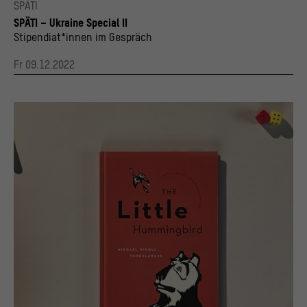
SPÄTI
© Stiftung Humboldt Forum im Berliner Schloss/ Foto: David von Becker
SPÄTI – Ukraine Special II
Stipendiat*innen im Gespräch
Fr 09.12.2022