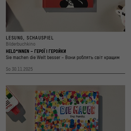
Cover zum Bilderbuch "The little Hummingbird" von Michael Nicoll Yahgulanaas
LESUNG, SCHAUSPIEL
© 2010 by Michael Nicoll Yahgulanaas/ Published by Greystone Books Ltd. / Stiftung 
Bilderbuchkino
HELD*INNEN – ГЕРОЇ І ГЕРОЙКИ
Sie machen die Welt besser – Вони роблять світ кращим
So 30.11.2025