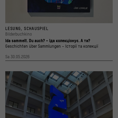
ausgewertet werden.
>
Datenschutzerklärung
>
Impressum
Cover zum Bilderbuch "Ida und die Welt hinterm Kaiserzipf" von Linda Schwalbe
LESUNG, SCHAUSPIEL
© 2020 Nord Süd Verlag / Stiftung Humboldt Forum im Berliner Schloss, Foto: Andreas
Bilderbuchkino
Ida sammelt. Du auch? – Іда колекціонує. А ти?
Geschichten über Sammlungen – Історії та колекції
Sa 30.05.2026