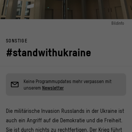
Bildinfo
Bild 1:
Kosmograf mit Flagge der Ukraine im Foyer des Humboldt Forums im Februar
SONSTIGE
2022, #standwithukraine
© Stiftung Humboldt Forum im Berliner Schloss / VideoMagusFX / Foto:
#standwithukraine
Katharina Barnstedt
Keine Programmupdates mehr verpassen mit
unserem
Newsletter
Die militärische Invasion Russlands in der Ukraine ist
auch ein Angriff auf die Demokratie und die Freiheit.
Sie ist durch nichts zu rechtfertigen. Der Krieg führt