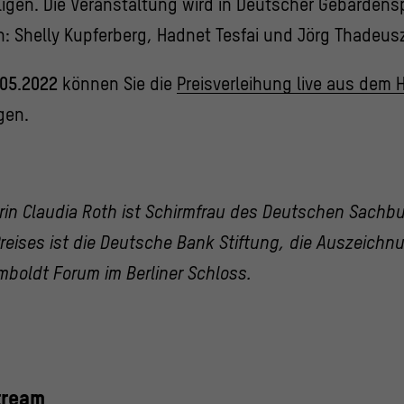
ligen. Die Veranstaltung wird in Deutscher Gebärdens
n: Shelly Kupferberg, Hadnet Tesfai und Jörg Thadeus
.05.2022
können Sie die
Preisverleihung live aus dem
gen.
rin Claudia Roth ist Schirmfrau des Deutschen Sachb
reises ist die Deutsche Bank Stiftung, die Auszeichn
umboldt Forum im
Berliner Schloss
.
tream