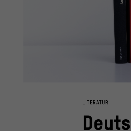
Pressefoto Sachbuchpreis 2022
© vntr.media
LITERATUR
Deuts