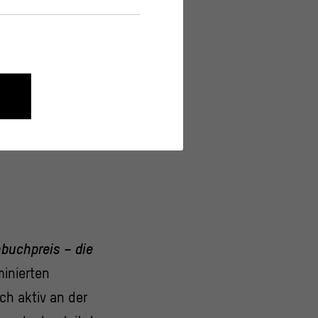
nen wie die Navigation und
 der Bildungsstätte
onen über ihr Verhalten anonym
buchpreis – die
minierten
ch aktiv an der