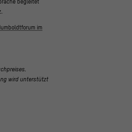
prache begleitet
z.
 Humboldtforum im
uchpreises.
ung wird unterstützt