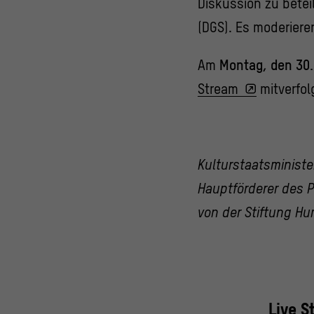
Diskussion zu betei
(DGS). Es moderiere
Am
Montag, den 30
Stream
mitverfol
Kulturstaatsministe
Hauptförderer des P
von der Stiftung H
Live S