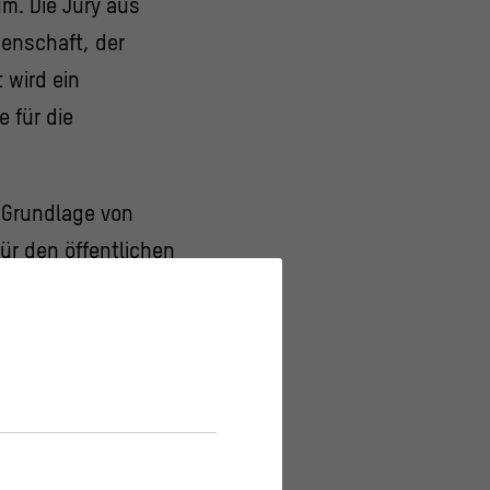
m. Die Jury aus
enschaft, der
 wird ein
 für die
 Grundlage von
ür den öffentlichen
ng sein und lädt