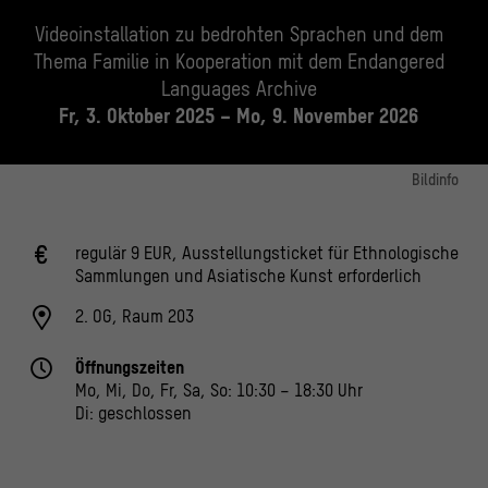
Videoinstallation zu bedrohten Sprachen und dem
Thema Familie in Kooperation mit dem Endangered
Languages Archive
Fr, 3. Oktober 2025 – Mo, 9. November 2026
Bildinfo
Nlabephee Kefas Othaniel (rechts) und Pa Kanawa Musa (links) während einer
Recording Session in Kwangkah village of Dza.
regulär 9 EUR, Ausstellungsticket für Ethnologische
© Hammanson Sule (Fotograf)
Sammlungen und Asiatische Kunst erforderlich
2. OG, Raum 203
Öffnungszeiten
Mo, Mi, Do, Fr, Sa, So: 10:30 – 18:30 Uhr
Di: geschlossen