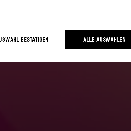
rieb der Webseite unbedingt notwendig, weil sie grundlegende Funktio
USWAHL BESTÄTIGEN
ALLE AUSWÄHLEN
litäten ermöglichen.
rstehen, wie User mit unserer Webseite interagieren, indem Informati
erden.
ressum