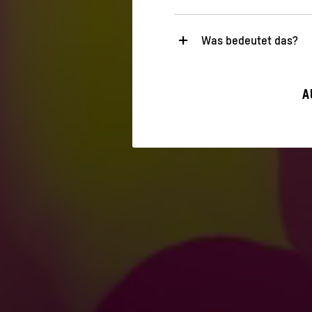
Was bedeutet das?
Notwendig
Diese Cookies sind für den Bet
A
sicherheitsrelevante Funktiona
Statistik
Diese Cookies helfen uns zu ve
gesammelt und ausgewertet w
>
Datenschutzerklärung
>
Imp