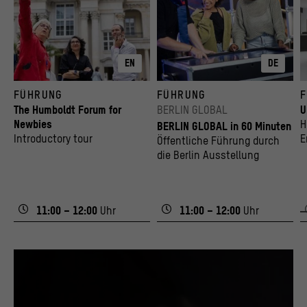
EN
DE
FÜHRUNG
FÜHRUNG
The Humboldt Forum for
BERLIN GLOBAL
U
Newbies
H
BERLIN GLOBAL in 60 Minuten
Introductory tour
E
Öffentliche Führung durch
S
die Berlin Ausstellung
11:00 – 12:00
Uhr
11:00 – 12:00
Uhr