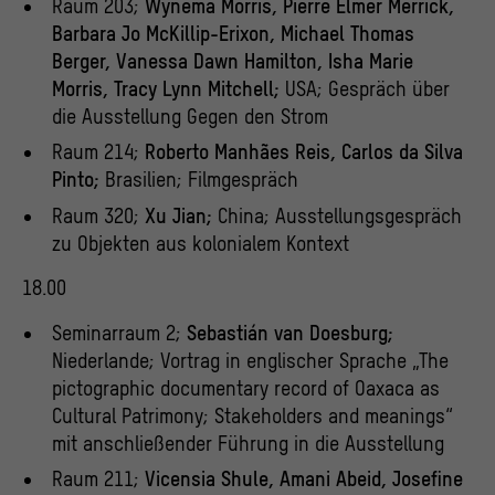
Raum 203;
Wynema Morris, Pierre Elmer Merrick,
Barbara Jo McKillip-Erixon, Michael Thomas
Berger, Vanessa Dawn Hamilton, Isha Marie
Morris, Tracy Lynn Mitchell;
USA; Gespräch über
die Ausstellung Gegen den Strom
Raum 214;
Roberto Manhães Reis, Carlos da Silva
Pinto;
Brasilien; Filmgespräch
Raum 320;
Xu Jian;
China; Ausstellungsgespräch
zu Objekten aus kolonialem Kontext
18.00
Seminarraum 2;
Sebastián van Doesburg;
Niederlande; Vortrag in englischer Sprache „The
pictographic documentary record of Oaxaca as
Cultural Patrimony; Stakeholders and meanings“
mit anschließender Führung in die Ausstellung
Raum 211;
Vicensia Shule, Amani Abeid, Josefine