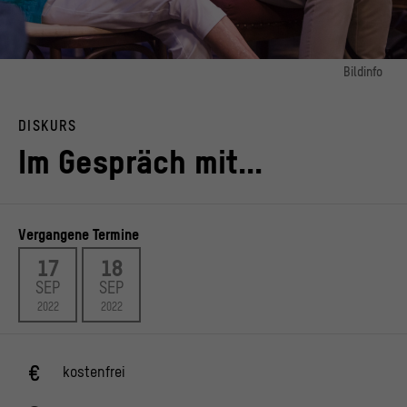
Bildinfo
Bild 1:
6. Juni 2019 Lange Nacht der Ideen We are still here. The Omaha Speaking @
DISKURS
Berliner Bauakademie Foto: David von Becker
© Stiftung Humboldt Forum im Berliner Schloss / David von Becker
Im Gespräch mit...
Bild 2:
6. Juni 2019 Lange Nacht der Ideen We are still here. The Omaha Speaking @
Berliner Bauakademie Foto: David von Becker
© Stiftung Humboldt Forum im Berliner Schloss / David von Becker
Vergangene Termine
17
18
SEP
SEP
2022
2022
kostenfrei