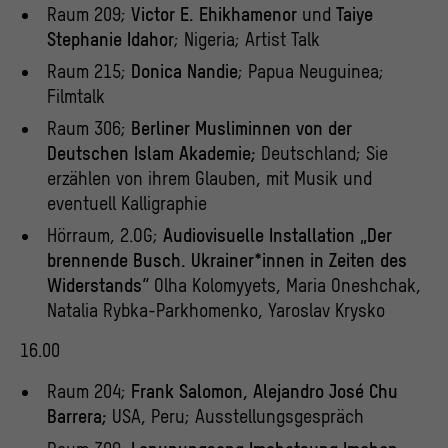
Raum 209;
Victor E. Ehikhamenor
und
Taiye
Stephanie Idahor
; Nigeria; Artist Talk
Raum 215;
Donica Nandie
; Papua Neuguinea;
Filmtalk
Raum 306;
Berliner Musliminnen von der
Deutschen Islam Akademie;
Deutschland; Sie
erzählen von ihrem Glauben, mit Musik und
eventuell Kalligraphie
Hörraum, 2.OG;
Audiovisuelle Installation „Der
brennende Busch. Ukrainer*innen in Zeiten des
Widerstands“
Olha Kolomyyets, Maria Oneshchak,
Natalia Rybka-Parkhomenko, Yaroslav Krysko
16.00
Raum 204;
Frank Salomon, Alejandro José Chu
Barrera;
USA, Peru; Ausstellungsgespräch