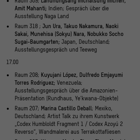
Raum 309;
Lanunungsang Imchatsung Imchen,
Amit Mahanti;
Indien; Gespräch über die
Ausstellung Naga Land
Raum 318 ;
Jun Ura, Takuo Nakamura, Naoki
Sakai, Munehisa (Sokyu) Nara, Nobukko Socho
Sugai-Baumgarten;
Japan, Deutschland;
Ausstellungsgespräch und Teeweg
17.00
Raum 208;
Kuyujani López, Dulfredo Emjayumi
Torres Rodriguez;
Venezuela;
Ausstellungsgespräch über die Amazonien-
Präsentation (Rundhaus, Ye’kwana-Objekte)
Raum 207;
Marina Castillo Deball
; Mexiko,
Deutschland; Artist Talk zu ihrem Kunstwerk
„Codex Humbloldt Fragment 1 / Codex Azoyú 2
Reverso“, Wandmalerei aus Terrakottafliesen