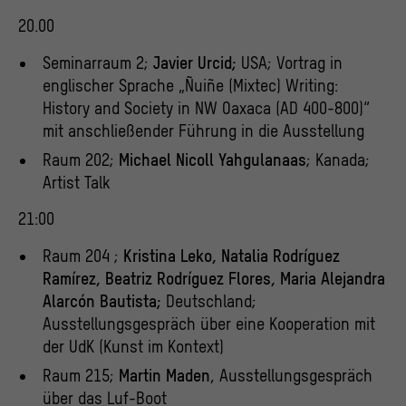
unserer Webseite interagieren, indem Informationen
über ihr Verhalten anonym gesammelt und
20.00
ausgewertet werden.
>
Datenschutzerklärung
>
Impressum
Seminarraum 2;
Javier Urcid;
USA; Vortrag in
englischer Sprache „Ñuiñe (Mixtec) Writing:
History and Society in NW Oaxaca (AD 400-800)“
mit anschließender Führung in die Ausstellung
Raum 202;
Michael Nicoll Yahgulanaas
; Kanada;
Artist Talk
21:00
Raum 204 ;
Kristina Leko, Natalia Rodríguez
Ramírez, Beatriz Rodríguez Flores, Maria Alejandra
Alarcón Bautista;
Deutschland;
Ausstellungsgespräch über eine Kooperation mit
der UdK (Kunst im Kontext)
Raum 215;
Martin Maden
, Ausstellungsgespräch
über das Luf-Boot