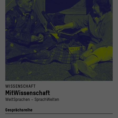
© Stiftung Humboldt Forum im Berliner Schloss, Foto: ELAR / Tsendee Yunger
WISSENSCHAFT
MitWissenschaft
WeltSprachen – SprachWelten
Gesprächsreihe