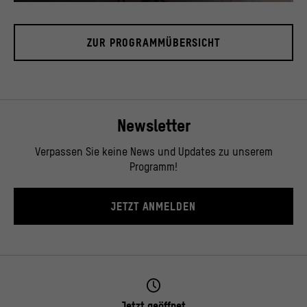
Blick in das Foyer, November 2019.
© Stiftung Humboldt Forum im Berliner Schloss / David von Becker
ZUR PROGRAMMÜBERSICHT
Newsletter
Verpassen Sie keine News und Updates zu unserem
Programm!
JETZT ANMELDEN
Jetzt geöffnet