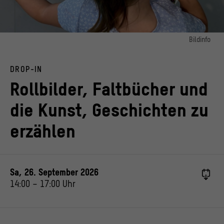
Bildinfo
Bild 1:
Mädchen im Workshop "Rollbilder, Faltbücher und die Kunst, Geschichten zu
DROP-IN
erzählen"
© Staatliche Museen zu Berlin, Foto: Valerie von Stillfried
Rollbilder, Faltbücher und
die Kunst, Geschichten zu
erzählen
Sa, 26. September 2026
14:00
–
17:00
Uhr