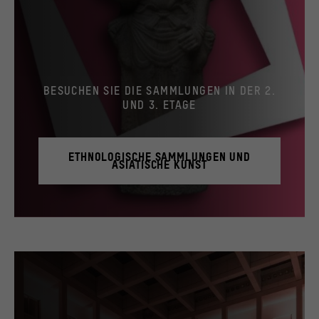
über ihr Verhalten anonym gesammelt und
ausgewertet werden.
>
Datenschutzerklärung
>
Impressum
BESUCHEN SIE DIE SAMMLUNGEN IN DER 2.
UND 3. ETAGE
ETHNOLOGISCHE SAMMLUNGEN UND
ASIATISCHE KUNST
© Stiftung Humboldt Forum im Berliner Schloss / Staatliche Museen zu Berlin, Museum 