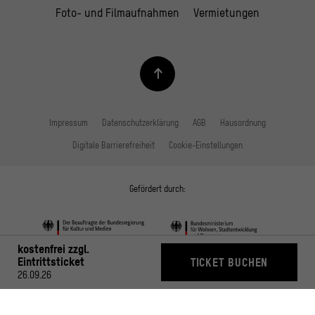
Foto- und Filmaufnahmen
Vermietungen
Impressum
Datenschutzerklärung
AGB
Hausordnung
Digitale Barrierefreiheit
Cookie-Einstellungen
Gefördert durch:
kostenfrei zzgl.
Eintrittsticket
TICKET BUCHEN
26.09.26