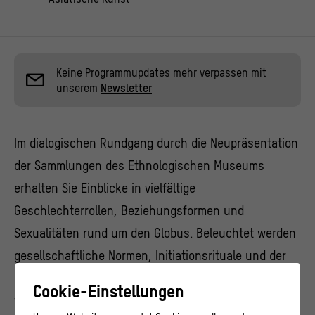
Keine Programmupdates mehr verpassen mit
unserem
Newsletter
Im dialogischen Rundgang durch die Neupräsentation
der Sammlungen des Ethnologischen Museums
erhalten Sie Einblicke in vielfältige
Geschlechterrollen, Beziehungsformen und
Sexualitäten rund um den Globus. Beleuchtet werden
gesellschaftliche Normen, Initiationsrituale und der
Umgang mit dem jeweilig anderen Verhalten. Zudem
Cookie-Einstellungen
werden Schlaglichter auf koloniale Sammelpraxen und