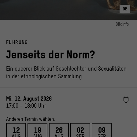
DE
Bildinfo
Bild 1:
Zweigeschlechtliche Darstellung der Figur eines Ahnengeistes aus Papua-
FÜHRUNG
Neuguinea
© Staatliche Museen zu Berlin, Ethnologisches Museum, Foto: Patrick Helber
Jenseits der Norm?
Ein queerer Blick auf Geschlechter und Sexualitäten
in der ethnologischen Sammlung
Mi, 12. August 2026
17:00
–
18:00
Uhr
Anderen Termin wählen:
12
19
26
02
09
AUG
AUG
AUG
SEP
SEP