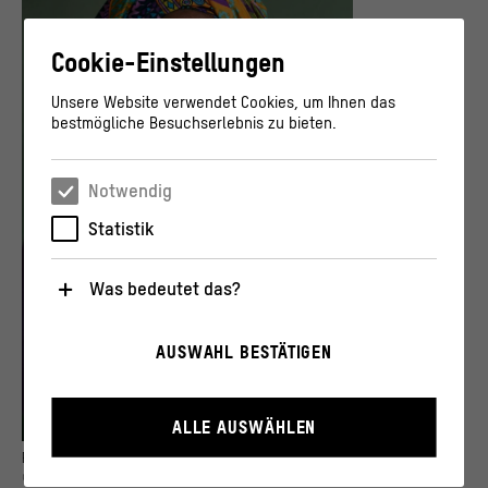
Cookie-Einstellungen
Unsere Website verwendet Cookies, um Ihnen das
bestmögliche Besuchserlebnis zu bieten.
Notwendig
Statistik
Was bedeutet das?
Notwendig
AUSWAHL BESTÄTIGEN
Diese Cookies sind für den Betrieb der Webseite
unbedingt notwendig, weil sie grundlegende
Funktionen wie die Navigation und sicherheitsrelevante
Funktionalitäten ermöglichen.
ALLE AUSWÄHLEN
Statistik
Portrait von Tina Moukodi
© Vivian Anogo/ studio9douala, Foto: Seth Rahman