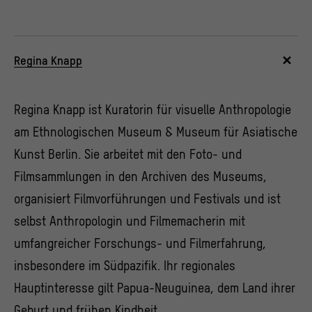
Diese Cookies helfen uns zu verstehen, wie User mit
unserer Webseite interagieren, indem Informationen
über ihr Verhalten anonym gesammelt und
ausgewertet werden.
>
Datenschutzerklärung
>
Impressum
Regina Knapp
Regina Knapp ist Kuratorin für visuelle Anthropologie
am Ethnologischen Museum & Museum für Asiatische
Kunst Berlin. Sie arbeitet mit den Foto- und
Filmsammlungen in den Archiven des Museums,
organisiert Filmvorführungen und Festivals und ist
selbst Anthropologin und Filmemacherin mit
umfangreicher Forschungs- und Filmerfahrung,
insbesondere im Südpazifik. Ihr regionales
Hauptinteresse gilt Papua-Neuguinea, dem Land ihrer
Geburt und frühen Kindheit.