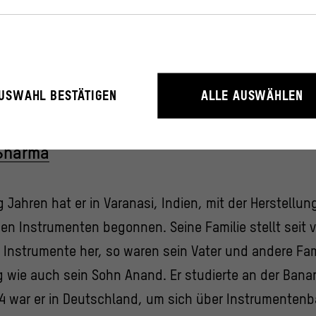
eilung Musik und Medien des Ethnologischen Museum
ders
rieb der Webseite unbedingt notwendig, weil sie grundlegende Funktio
USWAHL BESTÄTIGEN
ALLE AUSWÄHLEN
litäten ermöglichen.
Sharma
rstehen, wie User mit unserer Webseite interagieren, indem Informati
erden.
ressum
 Jahren hat er in Varanasi, Indien, mit der Herstellun
en Instrumenten begonnen. Seine Familie stellt seit v
 Instrumente her, so waren sein Vater und andere Fami
g wie auch sein Sohn Anand. Er studierte an der Banar
4 war er in Deutschland, um sich über Instrumenten