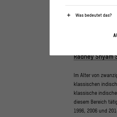
dem Leiter der Abt
Asiatische Kunst.
Was bedeutet das?
Notwendig
Moderation: Jan Lin
Diese Cookies sind für den Bet
A
sicherheitsrelevante Funktiona
Statistik
Radhey Shyam 
Diese Cookies helfen uns zu ve
gesammelt und ausgewertet w
>
Datenschutzerklärung
>
Imp
Im Alter von zwanzig
klassischen indisch
klassische indische
diesem Bereich täti
1996, 2006 und 201