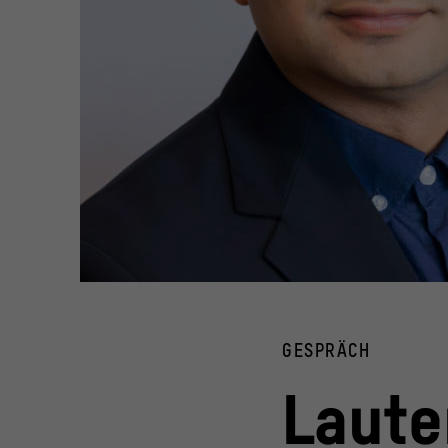
© Pramantha Tagore, Radhey Shyam Sharma
GESPRÄCH
Laute