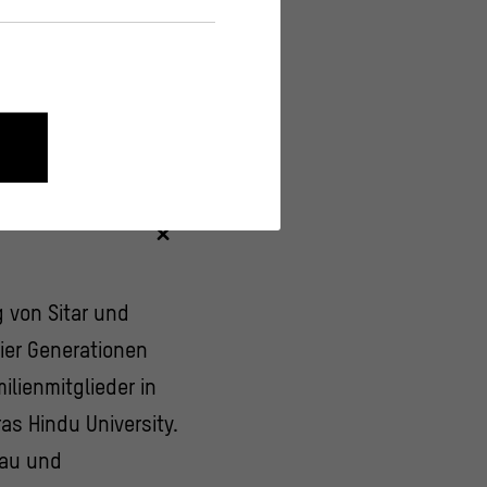
s und Museums für
nen wie die Navigation und
onen über ihr Verhalten anonym
g von Sitar und
ier Generationen
lienmitglieder in
as Hindu University.
bau und