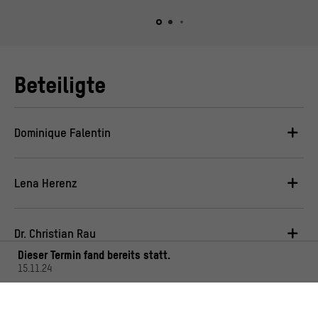
Beteiligte
Dominique Falentin
Lena Herenz
Dr. Christian Rau
Dieser Termin fand bereits statt.
15.11.24
Lea Streisand