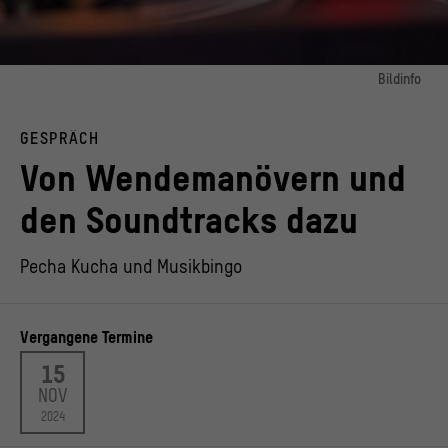
Bildinfo
Bild 1:
PalastBar Kunst und Gespräche zum Palast der Republik im Humboldt Forum
GESPRÄCH
Bild 2:
Von Wendemanövern und
PalastBar Kunst und Gespräche zum Palast der Republik im Humboldt Forum
© Stiftung Humboldt Forum im Berliner Schloss, Foto: Stefanie Loos
den Soundtracks dazu
Pecha Kucha und Musikbingo
Vergangene Termine
15
NOV
2024