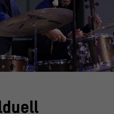
vid von Becker
© Stiftung Humb
lduell