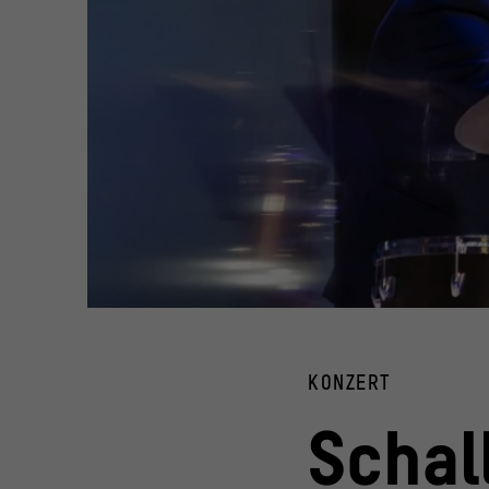
Foto: David von Becker
© Stiftung Humboldt Forum im Berliner Schloss / Foto: Da
KONZERT
Schal