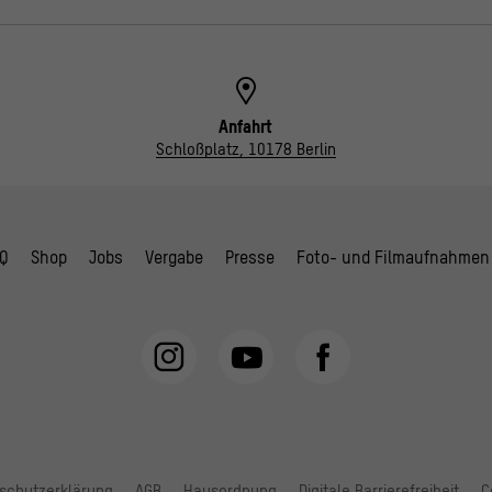
Anfahrt
Schloßplatz, 10178 Berlin
Q
Shop
Jobs
Vergabe
Presse
Foto- und Filmaufnahmen
schutzerklärung
AGB
Hausordnung
Digitale Barrierefreiheit
C