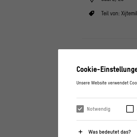
Teil von:
Xijtemi
Keine Progra
Cookie-Einstellung
Unsere Website verwendet Cook
Das „Schallduell“ is
Zuhörenden spielen 
Notwendig
unterschiedlichen 
zusammenspielt und
Was bedeutet das?