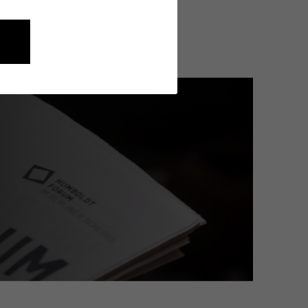
kelt sich ein Abend
nen wie die Navigation und
onen über ihr Verhalten anonym