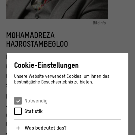
Bildinfo
Porträt des Poeten Mohamadreza Hajrostambegloo
MOHAMADREZA
© Mohamadreza Hajrostambegloo
HAJROSTAMBEGLOO
Mohammad Reza Haj-Rostambeglou (*1974)
Cookie-Einstellungen
ist ein iranischer Dichter, Schriftsteller,
Forscher und Aktivist. Als eine prägende
Unsere Website verwendet Cookies, um Ihnen das
bestmögliche Besuchserlebnis zu bieten.
Stimme der literarischen Innovationen der
persischen Poesie der letzten drei
Notwendig
Jahrzehnte gilt er als Mitbegründer einer
Statistik
modernen „Ghazal-Form“. Wegen seines
Protests gegen die iranische Regierung
Was bedeutet das?
wurde er mehrfach verhaftet und gefoltert.