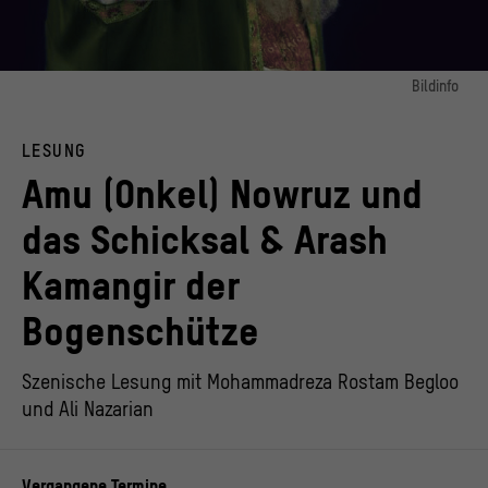
Bildinfo
Bild 1:
Schauspieler in der Rolle der iranischen Figur des Amu Nowruz (Uncle Nowruz)
LESUNG
© Rye-96, CC BY-SA 4.0 (https://creativecommons.org/licenses/by-
sa/4.0/deed.de), via Wikimedia Commons
Amu (Onkel) Nowruz und
das Schicksal & Arash
Kamangir der
Bogenschütze
Szenische Lesung mit Mohammadreza Rostam Begloo
und Ali Nazarian
Vergangene Termine