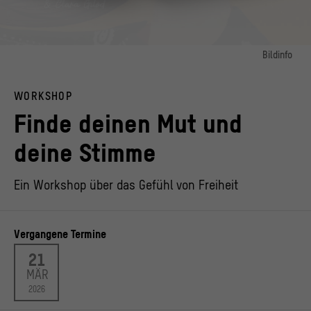
Bildinfo
Bild 1:
Auszug aus dem Bilderbuch "Jina. Das Mädchen, das Leben heißt" von Zilan
WORKSHOP
Sarah Kößler und Clara Gilod
© Blue Boat Books / Zilan Sarah Kößler
Finde deinen Mut und
Bild 2:
deine Stimme
Buchcover des Bilderbuchs "Jina. Das Mädchen, das Leben heißt" von Zilan Sarah
Kößler und Clara Gilod
© Blue Boat Books / Zilan Sarah Kößler
Ein Workshop über das Gefühl von Freiheit
Vergangene Termine
21
MÄR
2026